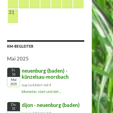
31
KM-BEGLEITER
Mai 2025
neuenburg (baden) -
Fr.
16
künzelsau-morsbach
Mai
2025
zug rückfahrt teil 4
kilometer, start und ziel ...
dijon - neuenburg (baden)
Do.
15