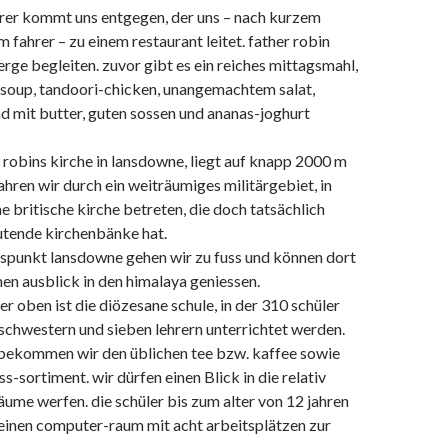
rer kommt uns entgegen, der uns – nach kurzem
 fahrer – zu einem restaurant leitet. father robin
berge begleiten. zuvor gibt es ein reiches mittagsmahl,
-soup, tandoori-chicken, unangemachtem salat,
d mit butter, guten sossen und ananas-joghurt
er robins kirche in lansdowne, liegt auf knapp 2000 m
fahren wir durch ein weiträumiges militärgebiet, in
e britische kirche betreten, die doch tatsächlich
tende kirchenbänke hat.
tspunkt lansdowne gehen wir zu fuss und können dort
hen ausblick in den himalaya geniessen.
hier oben ist die diözesane schule, in der 310 schüler
schwestern und sieben lehrern unterrichtet werden.
bekommen wir den üblichen tee bzw. kaffee sowie
s-sortiment. wir dürfen einen Blick in die relativ
äume werfen. die schüler bis zum alter von 12 jahren
 einen computer-raum mit acht arbeitsplätzen zur