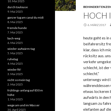
10. Mai 2025
BEHINDERTENZE
durch toulouse
9. Mai 2025
HOCH 
ganzer tag am canal du midi
8. Mai 2025
6. MÄRZ 2017
fremde hunde
7. Mai 2025
heute geht es in 
bach-weg
6. Mai 2025
beifahrersitz fr
wieder-aufwärm-tag
klar, dass ich m
5. Mai 2025
rücksitz aus. uns
ruhetag
verkehr umgekehr
4. Mai 2025
schlecht, ist der
wieder fit!
schlecht.“
3. Mai 2025
unterwegs wird i
nicht so mein tag
2. Mai 2025
währenddessen w
frühlings-anfang auf 850 m
etwas lockeren b
höhe
aufwärts in den 
1. Mai 2025
langsam zu fahre
wege am und im Wasser
elefanten auf di
30. April 2025