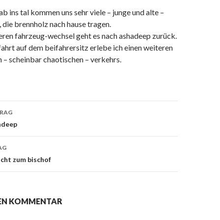
b ins tal kommen uns sehr viele – junge und alte –
 die brennholz nach hause tragen.
eren fahrzeug-wechsel geht es nach ashadeep zurück.
fahrt auf dem beifahrersitz erlebe ich einen weiteren
en – scheinbar chaotischen – verkehrs.
TRAG
on
adeep
AG
cht zum bischof
NEN KOMMENTAR