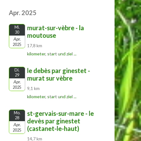
Apr. 2025
murat-sur-vèbre - la
Mi.
30
moutouse
Apr.
2025
17,8 km
kilometer, start und ziel ...
le debès par ginestet -
Di.
29
murat sur vèbre
Apr.
2025
9,1 km
kilometer, start und ziel ...
st-gervais-sur-mare - le
Mo.
28
devès par ginestet
Apr.
(castanet-le-haut)
2025
14,7 km