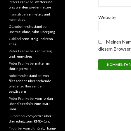
Peter Franke
bei
wetter und
weg werden wieder nette-r
Hannah
bei
renn-steig und
Website
renn-stieg
Q1nobeimruhestand
bei
unstrut, ohne, bahn-übergang
Gabi
bei
renn-steig und renn-
Meinen Name
stieg
diesem Browser 
Peter Franke
bei
renn-steig
und renn-stieg
Peter Franke
bei
mitten im
thüringer wald
nobeimruhestand
bei
von
fliessenden über stehende
wieder zu fliessenden
gewässern
Peter Franke
bei
vom jordan
über die rednitz zum RMD-
Kanal
Hubert
bei
vom jordan über
die rednitz zum RMD-Kanal
Frodi
bei
vom altmühltal hang-