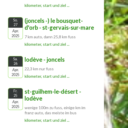
kilometer, start und ziel ...
(joncels -) le bousquet-
So.
27
d'orb - st-gervais-sur-mare
Apr.
2025
7 km auto, dann 25,8 km fuss
kilometer, start und ziel ...
lodève - joncels
Sa.
26
22,3 km nur fuss
Apr.
2025
kilometer, start und ziel ...
st-guilhem-le-désert -
Fr.
25
lodève
Apr.
2025
wenige 100m zu fuss, einige km im
franz-auto, das meiste im bus
kilometer, start und ziel ...