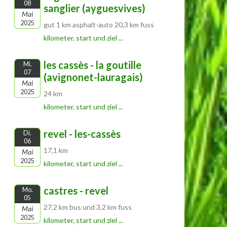
08
sanglier (ayguesvives)
Mai
2025
gut 1 km asphalt-auto 20,3 km fuss
kilometer, start und ziel ...
les cassès - la goutille
Mi.
07
(avignonet-lauragais)
Mai
2025
24 km
kilometer, start und ziel ...
revel - les-cassès
Di.
06
17,1 km
Mai
2025
kilometer, start und ziel ...
castres - revel
Mo.
05
27,2 km bus und 3,2 km fuss
Mai
2025
kilometer, start und ziel ...