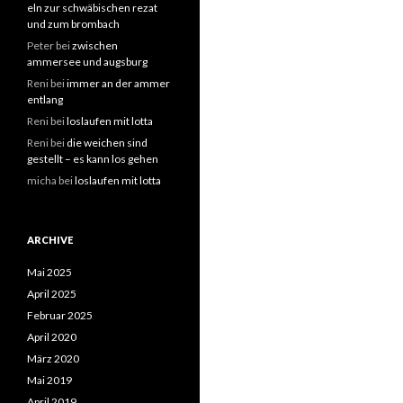
eln zur schwäbischen rezat
und zum brombach
Peter
bei
zwischen
ammersee und augsburg
Reni
bei
immer an der ammer
entlang
Reni
bei
loslaufen mit lotta
Reni
bei
die weichen sind
gestellt – es kann los gehen
micha
bei
loslaufen mit lotta
ARCHIVE
Mai 2025
April 2025
Februar 2025
April 2020
März 2020
Mai 2019
April 2019