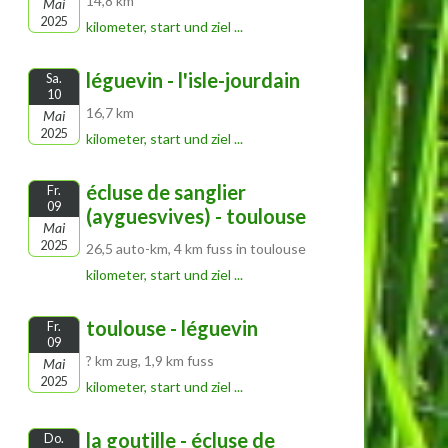
14,8 km
Mai
2025
kilometer, start und ziel ...
léguevin - l'isle-jourdain
Sa.
10
16,7 km
Mai
2025
kilometer, start und ziel ...
écluse de sanglier
Fr.
09
(ayguesvives) - toulouse
Mai
2025
26,5 auto-km, 4 km fuss in toulouse
kilometer, start und ziel ...
toulouse - léguevin
Fr.
09
? km zug, 1,9 km fuss
Mai
2025
kilometer, start und ziel ...
la goutille - écluse de
Do.