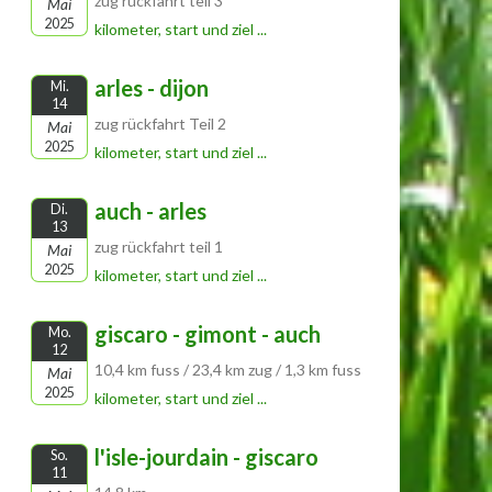
zug rückfahrt teil 3
Mai
2025
kilometer, start und ziel ...
arles - dijon
Mi.
14
zug rückfahrt Teil 2
Mai
2025
kilometer, start und ziel ...
auch - arles
Di.
13
zug rückfahrt teil 1
Mai
2025
kilometer, start und ziel ...
giscaro - gimont - auch
Mo.
12
10,4 km fuss / 23,4 km zug / 1,3 km fuss
Mai
2025
kilometer, start und ziel ...
l'isle-jourdain - giscaro
So.
11