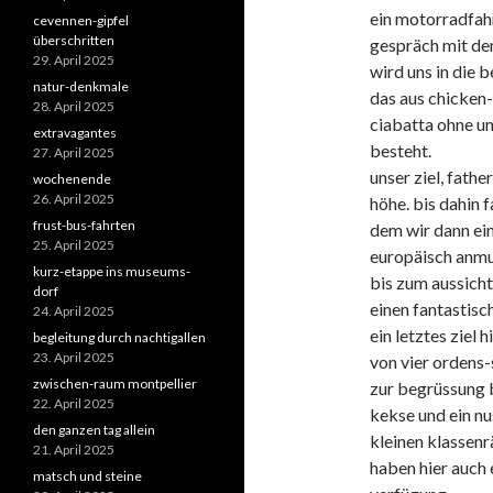
ein motorradfah
cevennen-gipfel
überschritten
gespräch mit dem
29. April 2025
wird uns in die 
natur-denkmale
das aus chicken
28. April 2025
ciabatta ohne un
extravagantes
besteht.
27. April 2025
unser ziel, fath
wochenende
26. April 2025
höhe. bis dahin 
frust-bus-fahrten
dem wir dann ein
25. April 2025
europäisch anmu
kurz-etappe ins museums-
bis zum aussich
dorf
einen fantastisc
24. April 2025
ein letztes ziel 
begleitung durch nachtigallen
23. April 2025
von vier ordens-
zwischen-raum montpellier
zur begrüssung 
22. April 2025
kekse und ein nus
den ganzen tag allein
kleinen klassenr
21. April 2025
haben hier auch
matsch und steine