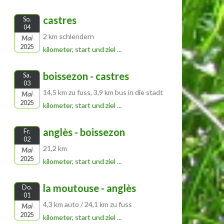
castres
So.
04
2 km schlendern
Mai
2025
kilometer, start und ziel ...
boissezon - castres
Sa.
03
14,5 km zu fuss, 3,9 km bus in die stadt
Mai
2025
kilometer, start und ziel ...
anglès - boissezon
Fr.
02
21,2 km
Mai
2025
kilometer, start und ziel ...
la moutouse - anglès
Do.
01
4,3 km auto / 24,1 km zu fuss
Mai
2025
kilometer, start und ziel ...