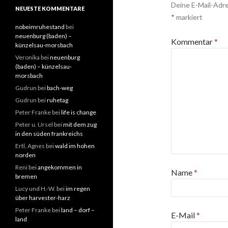
Deine E-Mail-Adre
NEUESTE KOMMENTARE
*
markiert
nobeimruhestand
bei
neuenburg (baden) –
Kommentar
*
künzelsau-morsbach
Veronika
bei
neuenburg
(baden) – künzelsau-
morsbach
Gudrun
bei
bach-weg
Gudrun
bei
ruhetag
Peter Franke
bei
life is change
Peter u. Ursel
bei
mit dem zug
in den süden frankreichs
Ertl, Agnes
bei
wald im hohen
norden
Reni
bei
angekommen in
Name
*
bremen
Lucy und H.-W.
bei
im regen
über harvester-harz
Peter Franke
bei
land – dorf –
E-Mail
*
land