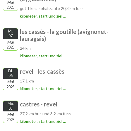
Mai
2025
gut 1 km asphalt-auto 20,3 km fuss
kilometer, start und ziel ...
les cassès - la goutille (avignonet-
Mi.
07
lauragais)
Mai
2025
24 km
kilometer, start und ziel ...
revel - les-cassès
Di.
06
17,1 km
Mai
2025
kilometer, start und ziel ...
castres - revel
Mo.
05
27,2 km bus und 3,2 km fuss
Mai
2025
kilometer, start und ziel ...