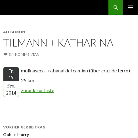
Suchen
norbert GEHT durch den ruhestand
ZUM
PRIMÄR
INHALT
MENÜ
SPRINGEN
ALLGEMEIN
TILMANN + KATHARINA
EIN KOMMENTAR
molinaseca - rabanal del camino (über cruz de ferro)
Fr.
19
25 km
Sep.
zurück zur Liste
2014
Beitrags-
VORHERIGER BEITRAG
Navigation
Gabi + Harry