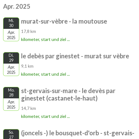
Apr. 2025
murat-sur-vèbre - la moutouse
Mi.
30
17,8 km
Apr.
2025
kilometer, start und ziel ...
le debès par ginestet - murat sur vèbre
Di.
29
9,1 km
Apr.
2025
kilometer, start und ziel ...
st-gervais-sur-mare - le devès par
Mo.
28
ginestet (castanet-le-haut)
Apr.
2025
14,7 km
kilometer, start und ziel ...
(joncels -) le bousquet-d'orb - st-gervais-
So.
27