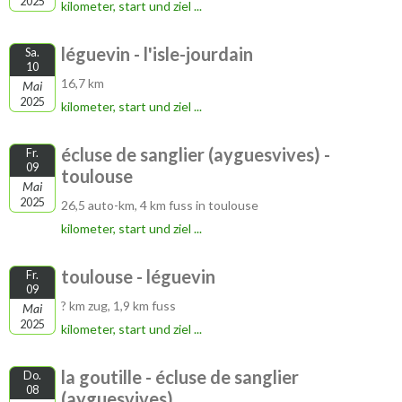
2025
kilometer, start und ziel ...
léguevin - l'isle-jourdain
Sa.
10
16,7 km
Mai
2025
kilometer, start und ziel ...
écluse de sanglier (ayguesvives) -
Fr.
09
toulouse
Mai
2025
26,5 auto-km, 4 km fuss in toulouse
kilometer, start und ziel ...
toulouse - léguevin
Fr.
09
? km zug, 1,9 km fuss
Mai
2025
kilometer, start und ziel ...
la goutille - écluse de sanglier
Do.
08
(ayguesvives)