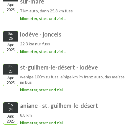
sur-mare
Apr.
2025
7 km auto, dann 25,8 km fuss
kilometer, start und ziel ...
lodève - joncels
Sa.
26
22,3 km nur fuss
Apr.
2025
kilometer, start und ziel ...
st-guilhem-le-désert - lodève
Fr.
25
wenige 100m zu fuss, einige km im franz-auto, das meiste
Apr.
im bus
2025
kilometer, start und ziel ...
aniane - st.-guilhem-le-désert
Do.
24
8,8 km
Apr.
2025
kilometer, start und ziel ...