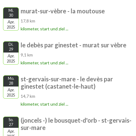
murat-sur-vèbre - la moutouse
Mi.
30
17,8 km
Apr.
2025
kilometer, start und ziel ...
le debès par ginestet - murat sur vèbre
Di.
29
9,1 km
Apr.
2025
kilometer, start und ziel ...
st-gervais-sur-mare - le devès par
Mo.
28
ginestet (castanet-le-haut)
Apr.
2025
14,7 km
kilometer, start und ziel ...
(joncels -) le bousquet-d'orb - st-gervais-
So.
27
sur-mare
Apr.