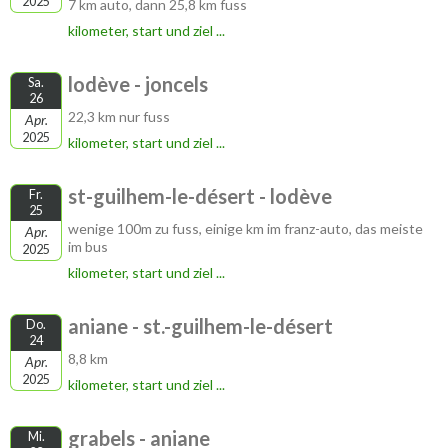
2025
7 km auto, dann 25,8 km fuss
kilometer, start und ziel ...
lodève - joncels
Sa.
26
22,3 km nur fuss
Apr.
2025
kilometer, start und ziel ...
st-guilhem-le-désert - lodève
Fr.
25
wenige 100m zu fuss, einige km im franz-auto, das meiste
Apr.
im bus
2025
kilometer, start und ziel ...
aniane - st.-guilhem-le-désert
Do.
24
8,8 km
Apr.
2025
kilometer, start und ziel ...
grabels - aniane
Mi.