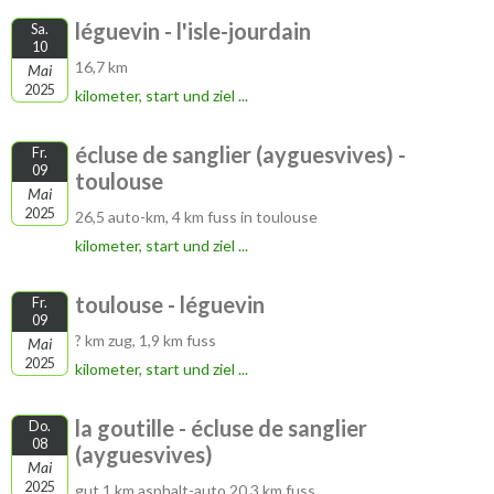
léguevin - l'isle-jourdain
Sa.
10
16,7 km
Mai
2025
kilometer, start und ziel ...
écluse de sanglier (ayguesvives) -
Fr.
09
toulouse
Mai
2025
26,5 auto-km, 4 km fuss in toulouse
kilometer, start und ziel ...
toulouse - léguevin
Fr.
09
? km zug, 1,9 km fuss
Mai
2025
kilometer, start und ziel ...
la goutille - écluse de sanglier
Do.
08
(ayguesvives)
Mai
2025
gut 1 km asphalt-auto 20,3 km fuss