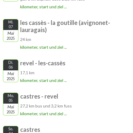
kilometer, start und ziel ...
les cassès - la goutille (avignonet-
Mi.
07
lauragais)
Mai
2025
24 km
kilometer, start und ziel ...
revel - les-cassès
Di.
06
17,1 km
Mai
2025
kilometer, start und ziel ...
castres - revel
Mo.
05
27,2 km bus und 3,2 km fuss
Mai
2025
kilometer, start und ziel ...
castres
So.