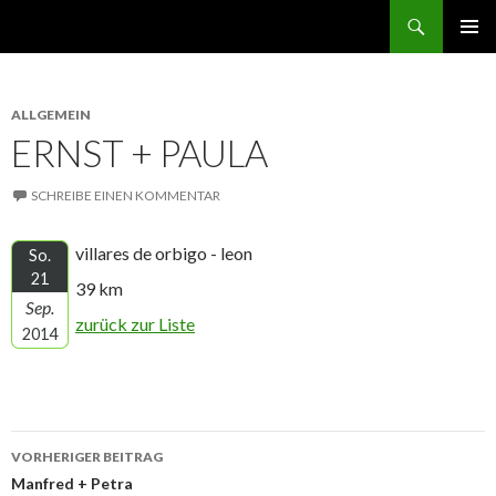
Suchen
norbert GEHT durch den ruhestand
ZUM
PRIMÄR
INHALT
MENÜ
SPRINGEN
ALLGEMEIN
ERNST + PAULA
SCHREIBE EINEN KOMMENTAR
villares de orbigo - leon
So.
21
39 km
Sep.
zurück zur Liste
2014
Beitrags-
VORHERIGER BEITRAG
Navigation
Manfred + Petra