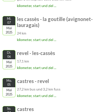
kilometer, start und ziel ...
les cassès - la goutille (avignonet-
Mi.
07
lauragais)
Mai
2025
24 km
kilometer, start und ziel ...
revel - les-cassès
Di.
06
17,1 km
Mai
2025
kilometer, start und ziel ...
castres - revel
Mo.
05
27,2 km bus und 3,2 km fuss
Mai
2025
kilometer, start und ziel ...
castres
So.