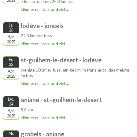
2025
7 km auto, dann 25,8 km fuss
kilometer, start und ziel ...
lodève - joncels
Sa.
26
22,3 km nur fuss
Apr.
2025
kilometer, start und ziel ...
st-guilhem-le-désert - lodève
Fr.
25
wenige 100m zu fuss, einige km im franz-auto, das meiste
Apr.
im bus
2025
kilometer, start und ziel ...
aniane - st.-guilhem-le-désert
Do.
24
8,8 km
Apr.
2025
kilometer, start und ziel ...
grabels - aniane
Mi.