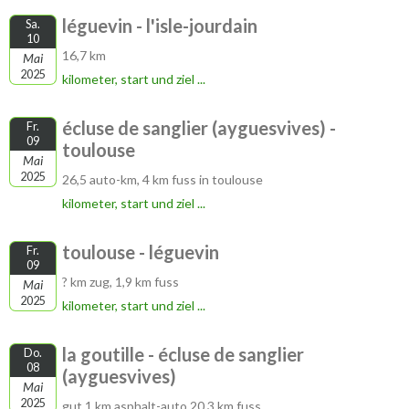
léguevin - l'isle-jourdain
Sa.
10
16,7 km
Mai
2025
kilometer, start und ziel ...
écluse de sanglier (ayguesvives) -
Fr.
09
toulouse
Mai
2025
26,5 auto-km, 4 km fuss in toulouse
kilometer, start und ziel ...
toulouse - léguevin
Fr.
09
? km zug, 1,9 km fuss
Mai
2025
kilometer, start und ziel ...
la goutille - écluse de sanglier
Do.
08
(ayguesvives)
Mai
2025
gut 1 km asphalt-auto 20,3 km fuss