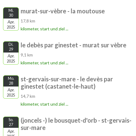
murat-sur-vèbre - la moutouse
Mi.
30
17,8 km
Apr.
2025
kilometer, start und ziel ...
le debès par ginestet - murat sur vèbre
Di.
29
9,1 km
Apr.
2025
kilometer, start und ziel ...
st-gervais-sur-mare - le devès par
Mo.
28
ginestet (castanet-le-haut)
Apr.
2025
14,7 km
kilometer, start und ziel ...
(joncels -) le bousquet-d'orb - st-gervais-
So.
27
sur-mare
Apr.