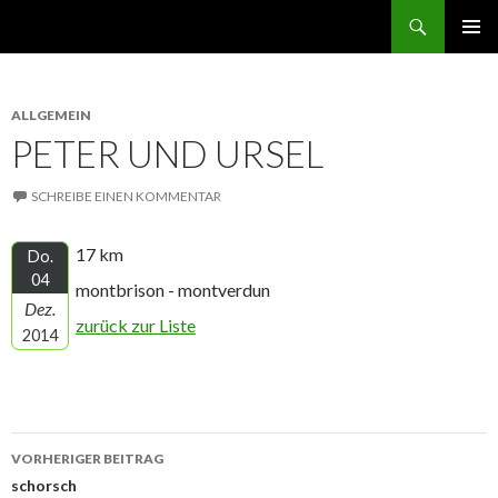
Suchen
norbert GEHT durch den ruhestand
ZUM
PRIMÄR
INHALT
MENÜ
SPRINGEN
ALLGEMEIN
PETER UND URSEL
SCHREIBE EINEN KOMMENTAR
17 km
Do.
04
montbrison - montverdun
Dez.
zurück zur Liste
2014
Beitrags-
VORHERIGER BEITRAG
Navigation
schorsch