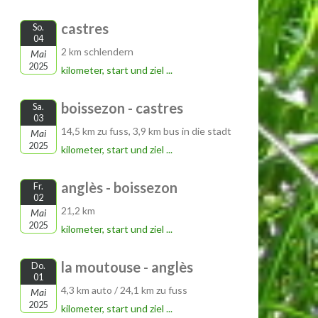
castres
So.
04
2 km schlendern
Mai
2025
kilometer, start und ziel ...
boissezon - castres
Sa.
03
14,5 km zu fuss, 3,9 km bus in die stadt
Mai
2025
kilometer, start und ziel ...
anglès - boissezon
Fr.
02
21,2 km
Mai
2025
kilometer, start und ziel ...
la moutouse - anglès
Do.
01
4,3 km auto / 24,1 km zu fuss
Mai
2025
kilometer, start und ziel ...