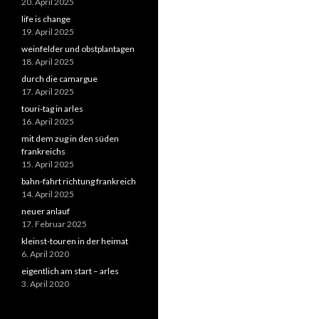
20. April 2025
life is change
19. April 2025
weinfelder und obstplantagen
18. April 2025
durch die camargue
17. April 2025
touri-tag in arles
16. April 2025
mit dem zug in den süden
frankreichs
15. April 2025
bahn-fahrt richtung frankreich
14. April 2025
neuer anlauf
17. Februar 2025
kleinst-touren in der heimat
6. April 2020
eigentlich am start – arles
3. April 2020