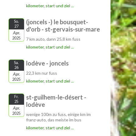
kilometer, start und ziel ...
(joncels -) le bousquet-
So.
27
d'orb - st-gervais-sur-mare
Apr.
2025
7 km auto, dann 25,8 km fuss
kilometer, start und ziel ...
lodève - joncels
Sa.
26
22,3 km nur fuss
Apr.
2025
kilometer, start und ziel ...
st-guilhem-le-désert -
Fr.
25
lodève
Apr.
2025
wenige 100m zu fuss, einige km im
franz-auto, das meiste im bus
kilometer, start und ziel ...