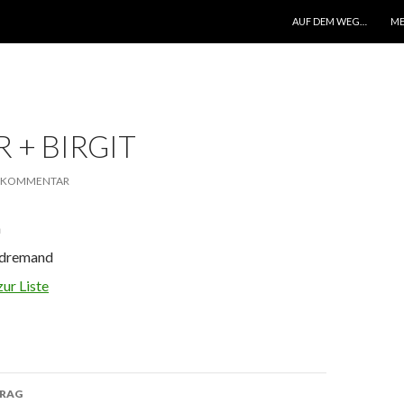
ZUM INHALT SPRINGEN
AUF DEM WEG…
ME
 + BIRGIT
N KOMMENTAR
m
ndremand
ur Liste
TRAG