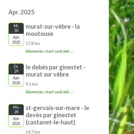
Apr. 2025
murat-sur-vèbre - la
Mi.
30
moutouse
Apr.
2025
17,8 km
kilometer, start und ziel ...
le debès par ginestet -
Di.
29
murat sur vèbre
Apr.
2025
9,1 km
kilometer, start und ziel ...
st-gervais-sur-mare - le
Mo.
28
devès par ginestet
Apr.
(castanet-le-haut)
2025
14,7 km