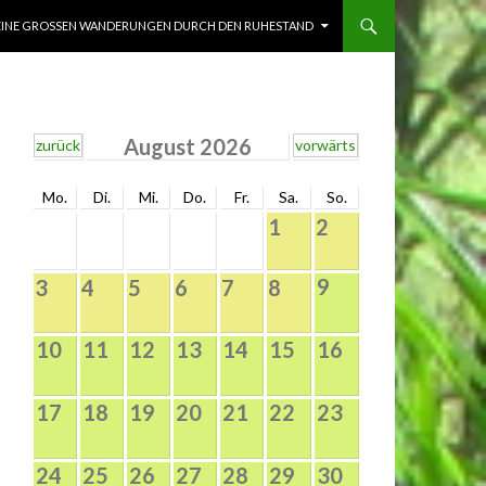
INE GROSSEN WANDERUNGEN DURCH DEN RUHESTAND
August 2026
zurück
vorwärts
Mo.
Di.
Mi.
Do.
Fr.
Sa.
So.
1
2
9
3
4
5
6
7
8
10
11
12
13
14
15
16
17
18
19
20
21
22
23
24
25
26
27
28
29
30