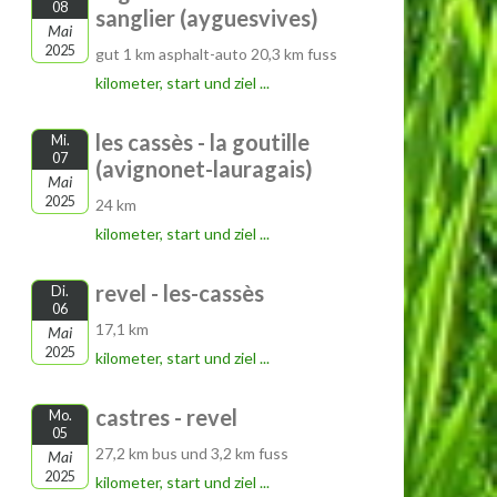
08
sanglier (ayguesvives)
Mai
2025
gut 1 km asphalt-auto 20,3 km fuss
kilometer, start und ziel ...
les cassès - la goutille
Mi.
07
(avignonet-lauragais)
Mai
2025
24 km
kilometer, start und ziel ...
revel - les-cassès
Di.
06
17,1 km
Mai
2025
kilometer, start und ziel ...
castres - revel
Mo.
05
27,2 km bus und 3,2 km fuss
Mai
2025
kilometer, start und ziel ...