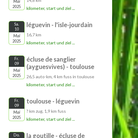
14,8 km
Mai
2025
kilometer, start und ziel ...
léguevin - l'isle-jourdain
Sa.
10
16,7 km
Mai
2025
kilometer, start und ziel ...
écluse de sanglier
Fr.
09
(ayguesvives) - toulouse
Mai
2025
26,5 auto-km, 4 km fuss in toulouse
kilometer, start und ziel ...
toulouse - léguevin
Fr.
09
? km zug, 1,9 km fuss
Mai
2025
kilometer, start und ziel ...
la goutille - écluse de
Do.