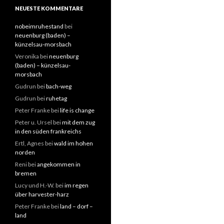
NEUESTE KOMMENTARE
nobeimruhestand
bei
neuenburg (baden) –
künzelsau-morsbach
Veronika
bei
neuenburg
(baden) – künzelsau-
morsbach
Gudrun
bei
bach-weg
Gudrun
bei
ruhetag
Peter Franke
bei
life is change
Peter u. Ursel
bei
mit dem zug
in den süden frankreichs
Ertl, Agnes
bei
wald im hohen
norden
Reni
bei
angekommen in
bremen
Lucy und H.-W.
bei
im regen
über harvester-harz
Peter Franke
bei
land – dorf –
land