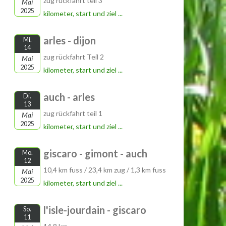
zug rückfahrt teil 3
Mai
2025
kilometer, start und ziel ...
arles - dijon
Mi.
14
zug rückfahrt Teil 2
Mai
2025
kilometer, start und ziel ...
auch - arles
Di.
13
zug rückfahrt teil 1
Mai
2025
kilometer, start und ziel ...
giscaro - gimont - auch
Mo.
12
10,4 km fuss / 23,4 km zug / 1,3 km fuss
Mai
2025
kilometer, start und ziel ...
l'isle-jourdain - giscaro
So.
11