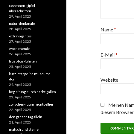
cevennen-gipfel
überschritten
29. April 2025
natur-denkmale
28. April 2025
Name
*
extravagantes
27. April 2025
wochenende
26. April 2025
E-Mail
*
frust-bus-fahrten
25. April 2025
kurz-etappe ins museums-
dorf
Website
24. April 2025
begleitung durch nachtigallen
23. April 2025
zwischen-raum montpellier
Meinen Name
22. April 2025
diesem Browser 
den ganzen tag allein
21. April 2025
matsch und steine