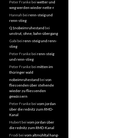
Peter Franke
bei
wetter und
weg werden wieder nette-r
Hannah
bei
renn-steig und
renn-stieg
Q1nobeimruhestand
bei
unstrut, ohne, bahn-übergang
Gabi
bei
renn-steig und renn-
stieg
Peter Franke
bei
renn-steig
und renn-stieg
Peter Franke
bei
mitten im
thüringer wald
nobeimruhestand
bei
von
fliessenden über stehende
wieder zu fliessenden
gewässern
Peter Franke
bei
vom jordan
über die rednitz zum RMD-
Kanal
Hubert
bei
vom jordan über
die rednitz zum RMD-Kanal
Frodi
bei
vom altmühltal hang-