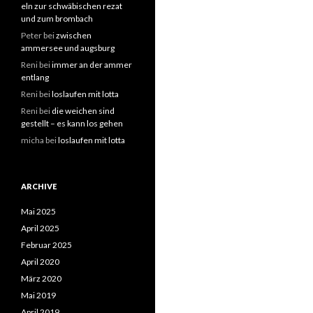
eln zur schwäbischen rezat
und zum brombach
Peter
bei
zwischen
ammersee und augsburg
Reni
bei
immer an der ammer
entlang
Reni
bei
loslaufen mit lotta
Reni
bei
die weichen sind
gestellt – es kann los gehen
micha
bei
loslaufen mit lotta
ARCHIVE
Mai 2025
April 2025
Februar 2025
April 2020
März 2020
Mai 2019
April 2019