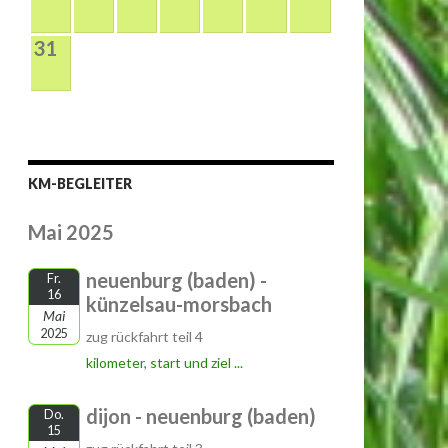
31
KM-BEGLEITER
Mai 2025
neuenburg (baden) -
Fr.
16
künzelsau-morsbach
Mai
2025
zug rückfahrt teil 4
kilometer, start und ziel ...
dijon - neuenburg (baden)
Do.
15