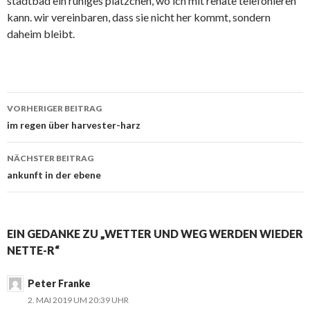
stadtbad ein ruhiges plätzchen, wo ich mit renate telefonieren
kann. wir vereinbaren, dass sie nicht her kommt, sondern
daheim bleibt.
Beitrags-
VORHERIGER BEITRAG
Navigation
im regen über harvester-harz
NÄCHSTER BEITRAG
ankunft in der ebene
EIN GEDANKE ZU „WETTER UND WEG WERDEN WIEDER
NETTE-R“
Peter Franke
2. MAI 2019 UM 20:39 UHR