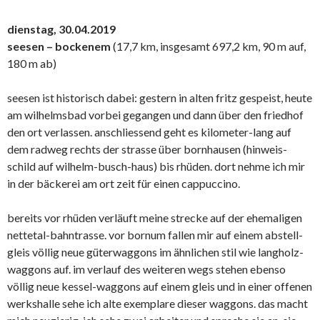
dienstag, 30.04.2019
seesen – bockenem
(17,7 km, insgesamt 697,2 km, 90 m auf,
180 m ab)
seesen ist historisch dabei: gestern in alten fritz gespeist, heute
am wilhelmsbad vorbei gegangen und dann über den friedhof
den ort verlassen. anschliessend geht es kilometer-lang auf
dem radweg rechts der strasse über bornhausen (hinweis-
schild auf wilhelm-busch-haus) bis rhüden. dort nehme ich mir
in der bäckerei am ort zeit für einen cappuccino.
bereits vor rhüden verläuft meine strecke auf der ehemaligen
nettetal-bahntrasse. vor bornum fallen mir auf einem abstell-
gleis völlig neue güterwaggons im ähnlichen stil wie langholz-
waggons auf. im verlauf des weiteren wegs stehen ebenso
völlig neue kessel-waggons auf einem gleis und in einer offenen
werkshalle sehe ich alte exemplare dieser waggons. das macht