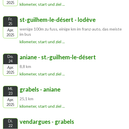
2025
kilometer, start und ziel ...
st-guilhem-le-désert - lodève
Fr.
25
wenige 100m zu fuss, einige km im franz-auto, das meiste
Apr.
im bus
2025
kilometer, start und ziel ...
aniane - st.-guilhem-le-désert
Do.
24
8,8 km
Apr.
2025
kilometer, start und ziel ...
grabels - aniane
Mi.
23
25,1 km
Apr.
2025
kilometer, start und ziel ...
vendargues - grabels
Di.
22