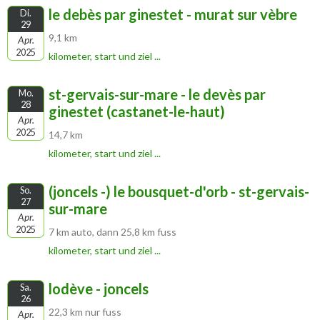
le debès par ginestet - murat sur vèbre
Di.
29
9,1 km
Apr.
2025
kilometer, start und ziel ...
st-gervais-sur-mare - le devès par
Mo.
28
ginestet (castanet-le-haut)
Apr.
2025
14,7 km
kilometer, start und ziel ...
(joncels -) le bousquet-d'orb - st-gervais-
So.
27
sur-mare
Apr.
2025
7 km auto, dann 25,8 km fuss
kilometer, start und ziel ...
lodève - joncels
Sa.
26
22,3 km nur fuss
Apr.