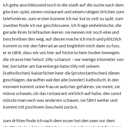
ich gehe anschliessend noch in die stadt auf die suche nach dem
glocken-spiel, einem restaurant und einem ruhigen örtchen zum
telefonieren. zum ersten komme ich nur kurze zeit zu spät. zum
zweiten finde ich nur geschlossene. ich frage einheimische, die
gerade ihren briefkasten leeren. sie nennen mir noch eine und
beschreiben den weg. auf diesen mache ich mich und plötzlich
kommt es mir den fahrrad an und begleitet mich dann zu fuss.
er erzählt, dass wir uns hier auf historischem boden bewegen.
die strasse hier heisst ‚tilly-schanze‘ – nur wenige kilometer von
her, bei lutter am barenberge habe tilly mit seinem
(katholischen) kaiserlichen heer die (protestantischen) dänen
geschlagen. daraufhin würden alle (wieder) katholisch. in den
moment kommt seine frau un auto her gefahren. sie meint, sie
müsse schauen, ob das restaurant wirklich auf habe. den sonst
müsste man nach was anderem schauen. sie fährt weiter und
kommt mit positivem bescheid zurück.
zum dritten finde ich nach dem essen bei den seen vor dem