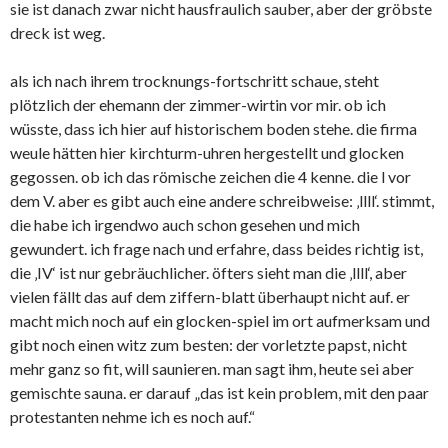
sie ist danach zwar nicht hausfraulich sauber, aber der gröbste
dreck ist weg.
als ich nach ihrem trocknungs-fortschritt schaue, steht
plötzlich der ehemann der zimmer-wirtin vor mir. ob ich
wüsste, dass ich hier auf historischem boden stehe. die firma
weule hätten hier kirchturm-uhren hergestellt und glocken
gegossen. ob ich das römische zeichen die 4 kenne. die l vor
dem V. aber es gibt auch eine andere schreibweise: ‚llll‘. stimmt,
die habe ich irgendwo auch schon gesehen und mich
gewundert. ich frage nach und erfahre, dass beides richtig ist,
die ‚IV‘ ist nur gebräuchlicher. öfters sieht man die ‚llll‘, aber
vielen fällt das auf dem ziffern-blatt überhaupt nicht auf. er
macht mich noch auf ein glocken-spiel im ort aufmerksam und
gibt noch einen witz zum besten: der vorletzte papst, nicht
mehr ganz so fit, will saunieren. man sagt ihm, heute sei aber
gemischte sauna. er darauf „das ist kein problem, mit den paar
protestanten nehme ich es noch auf.“