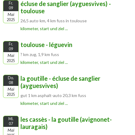
écluse de sanglier (ayguesvives) -
Fr.
09
toulouse
Mai
2025
26,5 auto-km, 4 km fuss in toulouse
kilometer, start und ziel ...
toulouse - léguevin
Fr.
09
? km zug, 1,9 km fuss
Mai
2025
kilometer, start und ziel ...
la goutille - écluse de sanglier
Do.
08
(ayguesvives)
Mai
2025
gut 1 km asphalt-auto 20,3 km fuss
kilometer, start und ziel ...
les cassès - la goutille (avignonet-
Mi.
07
lauragais)
Mai