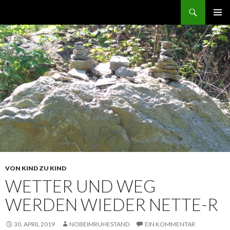
Suchen
norbert GEHT durch den ruhestand
ZUM
PRIMÄR
INHALT
MENÜ
SPRINGEN
VON KIND ZU KIND
WETTER UND WEG
WERDEN WIEDER NETTE-R
30. APRIL 2019
NOBEIMRUHESTAND
EIN KOMMENTAR