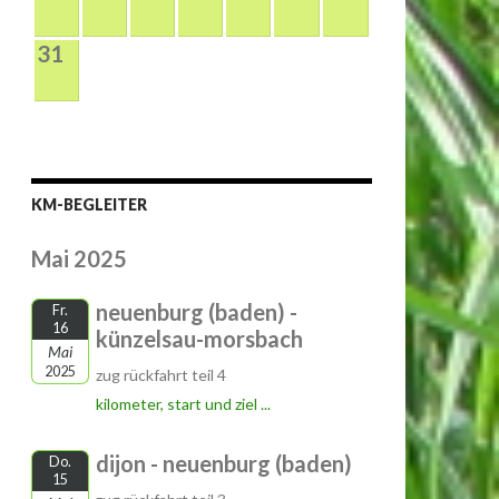
31
KM-BEGLEITER
Mai 2025
neuenburg (baden) -
Fr.
16
künzelsau-morsbach
Mai
2025
zug rückfahrt teil 4
kilometer, start und ziel ...
dijon - neuenburg (baden)
Do.
15