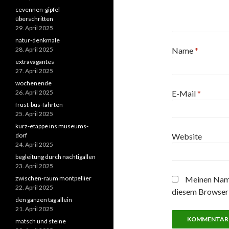
cevennen-gipfel
überschritten
29. April 2025
natur-denkmale
28. April 2025
Name
*
extravagantes
27. April 2025
wochenende
26. April 2025
E-Mail
*
frust-bus-fahrten
25. April 2025
kurz-etappe ins museums-
dorf
Website
24. April 2025
begleitung durch nachtigallen
23. April 2025
zwischen-raum montpellier
Meinen Name
22. April 2025
diesem Browser 
den ganzen tag allein
21. April 2025
matsch und steine