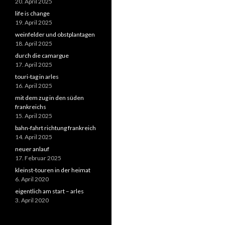
20. April 2025
life is change
19. April 2025
weinfelder und obstplantagen
18. April 2025
durch die camargue
17. April 2025
touri-tag in arles
16. April 2025
mit dem zug in den süden
frankreichs
15. April 2025
bahn-fahrt richtung frankreich
14. April 2025
neuer anlauf
17. Februar 2025
kleinst-touren in der heimat
6. April 2020
eigentlich am start – arles
3. April 2020