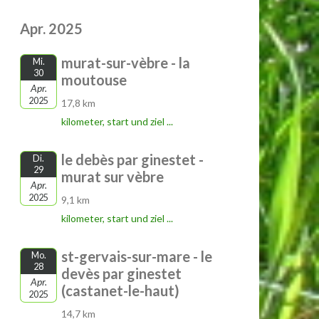
Apr. 2025
murat-sur-vèbre - la
Mi.
30
moutouse
Apr.
2025
17,8 km
kilometer, start und ziel ...
le debès par ginestet -
Di.
29
murat sur vèbre
Apr.
2025
9,1 km
kilometer, start und ziel ...
st-gervais-sur-mare - le
Mo.
28
devès par ginestet
Apr.
(castanet-le-haut)
2025
14,7 km