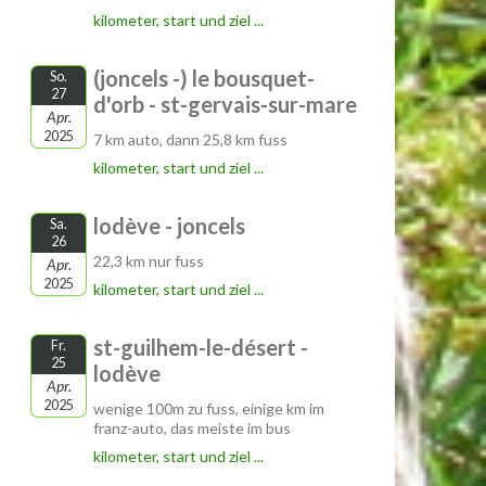
kilometer, start und ziel ...
(joncels -) le bousquet-
So.
27
d'orb - st-gervais-sur-mare
Apr.
2025
7 km auto, dann 25,8 km fuss
kilometer, start und ziel ...
lodève - joncels
Sa.
26
22,3 km nur fuss
Apr.
2025
kilometer, start und ziel ...
st-guilhem-le-désert -
Fr.
25
lodève
Apr.
2025
wenige 100m zu fuss, einige km im
franz-auto, das meiste im bus
kilometer, start und ziel ...