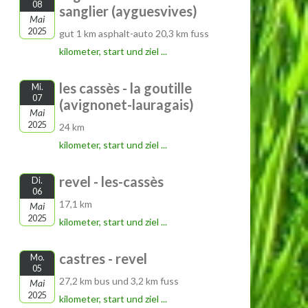
08
sanglier (ayguesvives)
Mai
2025
gut 1 km asphalt-auto 20,3 km fuss
kilometer, start und ziel ...
les cassès - la goutille
Mi.
07
(avignonet-lauragais)
Mai
2025
24 km
kilometer, start und ziel ...
revel - les-cassès
Di.
06
17,1 km
Mai
2025
kilometer, start und ziel ...
castres - revel
Mo.
05
27,2 km bus und 3,2 km fuss
Mai
2025
kilometer, start und ziel ...