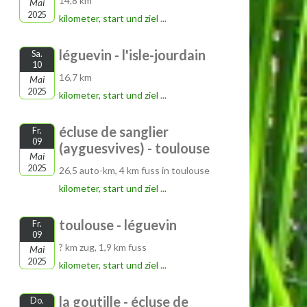
14,8 km
Mai
2025
kilometer, start und ziel ...
léguevin - l'isle-jourdain
Sa.
10
16,7 km
Mai
2025
kilometer, start und ziel ...
écluse de sanglier
Fr.
09
(ayguesvives) - toulouse
Mai
2025
26,5 auto-km, 4 km fuss in toulouse
kilometer, start und ziel ...
toulouse - léguevin
Fr.
09
? km zug, 1,9 km fuss
Mai
2025
kilometer, start und ziel ...
la goutille - écluse de
Do.