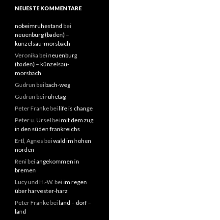
NEUESTE KOMMENTARE
nobeimruhestand
bei
neuenburg (baden) –
künzelsau-morsbach
Veronika
bei
neuenburg
(baden) – künzelsau-
morsbach
Gudrun
bei
bach-weg
Gudrun
bei
ruhetag
Peter Franke
bei
life is change
Peter u. Ursel
bei
mit dem zug
in den süden frankreichs
Ertl, Agnes
bei
wald im hohen
norden
Reni
bei
angekommen in
bremen
Lucy und H.-W.
bei
im regen
über harvester-harz
Peter Franke
bei
land – dorf –
land