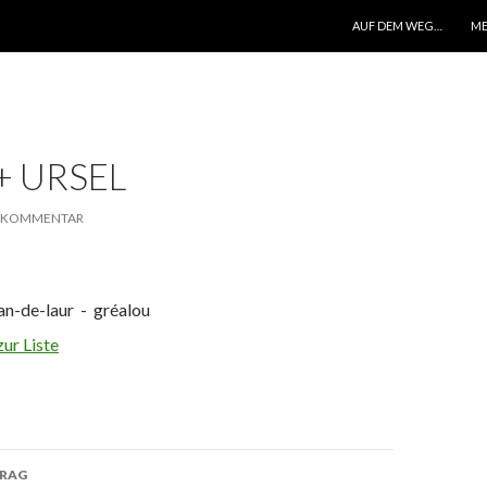
ZUM INHALT SPRINGEN
AUF DEM WEG…
ME
+ URSEL
N KOMMENTAR
ean-de-laur - gréalou
ur Liste
TRAG