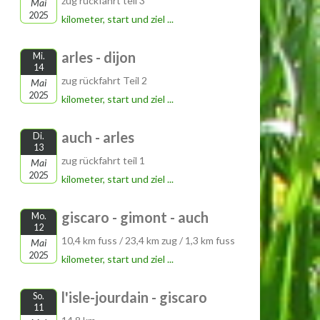
zug rückfahrt teil 3
Mai
2025
kilometer, start und ziel ...
arles - dijon
Mi.
14
zug rückfahrt Teil 2
Mai
2025
kilometer, start und ziel ...
auch - arles
Di.
13
zug rückfahrt teil 1
Mai
2025
kilometer, start und ziel ...
giscaro - gimont - auch
Mo.
12
10,4 km fuss / 23,4 km zug / 1,3 km fuss
Mai
2025
kilometer, start und ziel ...
l'isle-jourdain - giscaro
So.
11