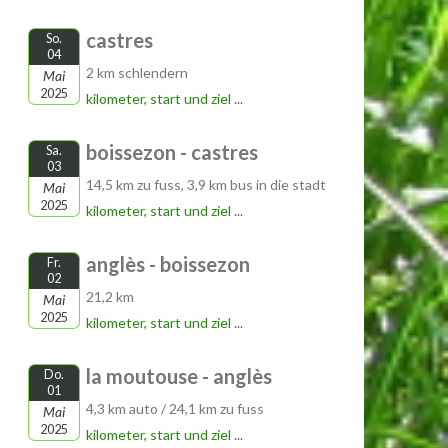
castres
So.
04
2 km schlendern
Mai
2025
kilometer, start und ziel ...
boissezon - castres
Sa.
03
14,5 km zu fuss, 3,9 km bus in die stadt
Mai
2025
kilometer, start und ziel ...
anglès - boissezon
Fr.
02
21,2 km
Mai
2025
kilometer, start und ziel ...
la moutouse - anglès
Do.
01
4,3 km auto / 24,1 km zu fuss
Mai
2025
kilometer, start und ziel ...