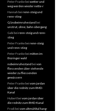
Peter Franke
bei
wetter und
weg werden wieder nette-r
Hannah
bei
renn-steig und
renn-stieg
Q1nobeimruhestand
bei
unstrut, ohne, bahn-übergang
Gabi
bei
renn-steig und renn-
stieg
Peter Franke
bei
renn-steig
und renn-stieg
Peter Franke
bei
mitten im
thüringer wald
nobeimruhestand
bei
von
fliessenden über stehende
wieder zu fliessenden
gewässern
Peter Franke
bei
vom jordan
über die rednitz zum RMD-
Kanal
Hubert
bei
vom jordan über
die rednitz zum RMD-Kanal
Frodi
bei
vom altmühltal hang-