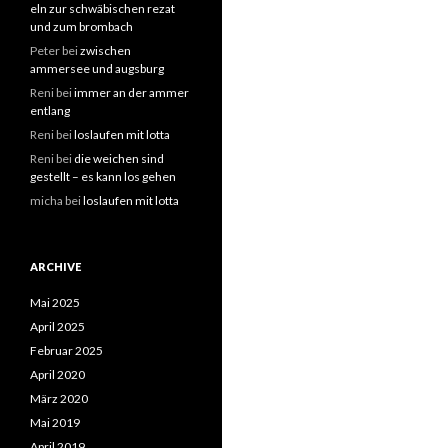
eln zur schwäbischen rezat
und zum brombach
Peter
bei
zwischen
ammersee und augsburg
Reni
bei
immer an der ammer
entlang
Reni
bei
loslaufen mit lotta
Reni
bei
die weichen sind
gestellt – es kann los gehen
micha
bei
loslaufen mit lotta
ARCHIVE
Mai 2025
April 2025
Februar 2025
April 2020
März 2020
Mai 2019
April 2019