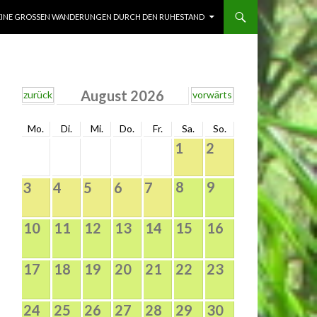
INE GROSSEN WANDERUNGEN DURCH DEN RUHESTAND
August 2026
zurück
vorwärts
Mo.
Di.
Mi.
Do.
Fr.
Sa.
So.
1
2
8
9
3
4
5
6
7
10
11
12
13
14
15
16
17
18
19
20
21
22
23
24
25
26
27
28
29
30