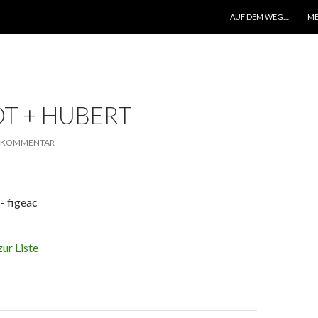
ZUM INHALT SPRINGEN
AUF DEM WEG…
ME
T + HUBERT
N KOMMENTAR
- figeac
ur Liste