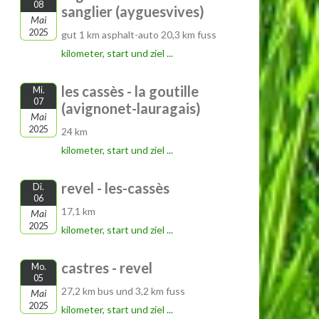
08
sanglier (ayguesvives)
Mai
2025
gut 1 km asphalt-auto 20,3 km fuss
kilometer, start und ziel ...
les cassès - la goutille
Mi.
07
(avignonet-lauragais)
Mai
2025
24 km
kilometer, start und ziel ...
revel - les-cassès
Di.
06
17,1 km
Mai
2025
kilometer, start und ziel ...
castres - revel
Mo.
05
27,2 km bus und 3,2 km fuss
Mai
2025
kilometer, start und ziel ...