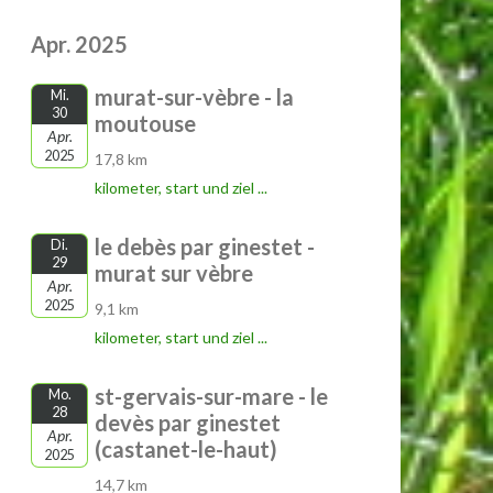
Apr. 2025
murat-sur-vèbre - la
Mi.
30
moutouse
Apr.
2025
17,8 km
kilometer, start und ziel ...
le debès par ginestet -
Di.
29
murat sur vèbre
Apr.
2025
9,1 km
kilometer, start und ziel ...
st-gervais-sur-mare - le
Mo.
28
devès par ginestet
Apr.
(castanet-le-haut)
2025
14,7 km