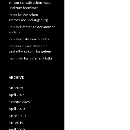
eln zur schwäbischen rezat
und zum brombach
Peter
bei
zwischen
ammersee und augsburg
Reni
bei
immer an der ammer
entlang
Reni
bei
loslaufen mit lotta
Reni
bei
die weichen sind
gestellt – es kann los gehen
micha
bei
loslaufen mit lotta
ARCHIVE
Mai 2025
April 2025
Februar 2025
April 2020
März 2020
Mai 2019
April 2019