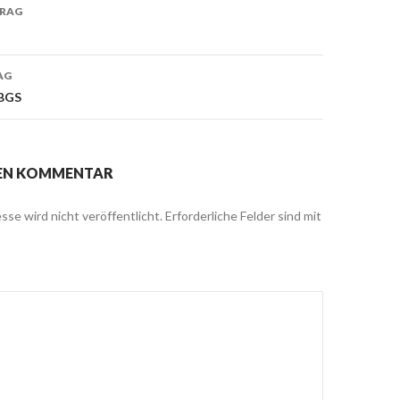
TRAG
on
AG
 BGS
NEN KOMMENTAR
sse wird nicht veröffentlicht.
Erforderliche Felder sind mit