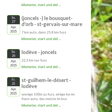
kilometer, start und ziel ...
(joncels -) le bousquet-
So.
27
d'orb - st-gervais-sur-mare
Apr.
2025
7 km auto, dann 25,8 km fuss
kilometer, start und ziel ...
lodève - joncels
Sa.
26
22,3 km nur fuss
Apr.
2025
kilometer, start und ziel ...
st-guilhem-le-désert -
Fr.
25
lodève
Apr.
2025
wenige 100m zu fuss, einige km im
franz-auto, das meiste im bus
kilometer, start und ziel ...