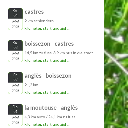
castres
So.
04
2 km schlendern
Mai
2025
kilometer, start und ziel ...
boissezon - castres
Sa.
03
14,5 km zu fuss, 3,9 km bus in die stadt
Mai
2025
kilometer, start und ziel ...
anglès - boissezon
Fr.
02
21,2 km
Mai
2025
kilometer, start und ziel ...
la moutouse - anglès
Do.
01
4,3 km auto / 24,1 km zu fuss
Mai
2025
kilometer, start und ziel ...