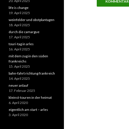
20. April 2025
life is change
19. April 2025
weinfelder und obstplantagen
18. April 2025
durch die camargue
17. April 2025
touri-tag in arles
16. April 2025
mit dem zug in den süden
frankreichs
15. April 2025
bahn-fahrt richtung frankreich
14. April 2025
neuer anlauf
17. Februar 2025
kleinst-touren in der heimat
6. April 2020
eigentlich am start – arles
3. April 2020