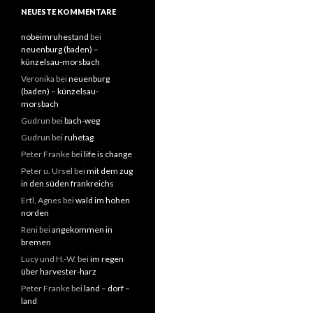
NEUESTE KOMMENTARE
nobeimruhestand
bei
neuenburg (baden) –
künzelsau-morsbach
Veronika
bei
neuenburg
(baden) – künzelsau-
morsbach
Gudrun
bei
bach-weg
Gudrun
bei
ruhetag
Peter Franke
bei
life is change
Peter u. Ursel
bei
mit dem zug
in den süden frankreichs
Ertl, Agnes
bei
wald im hohen
norden
Reni
bei
angekommen in
bremen
Lucy und H.-W.
bei
im regen
über harvester-harz
Peter Franke
bei
land – dorf –
land