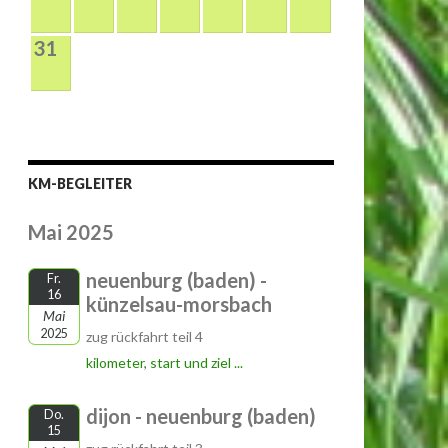
31
KM-BEGLEITER
Mai 2025
neuenburg (baden) -
Fr.
16
künzelsau-morsbach
Mai
2025
zug rückfahrt teil 4
kilometer, start und ziel ...
dijon - neuenburg (baden)
Do.
15