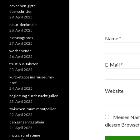
cevennen-gipfel
überschritten
29. April 2025
natur-denkmale
28. April 2025
extravagantes
Name
*
27. April 2025
wochenende
26. April 2025
frust-bus-fahrten
E-Mail
*
25. April 2025
kurz-etappe ins museums-
dorf
24. April 2025
Website
begleitung durch nachtigallen
23. April 2025
zwischen-raum montpellier
22. April 2025
Meinen Name
den ganzen tag allein
diesem Browser 
21. April 2025
matsch und steine