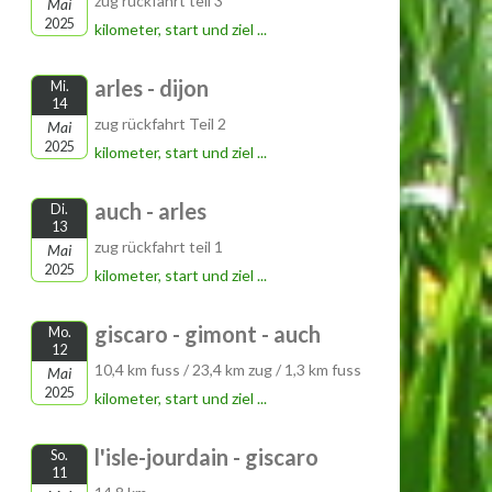
zug rückfahrt teil 3
Mai
2025
kilometer, start und ziel ...
arles - dijon
Mi.
14
zug rückfahrt Teil 2
Mai
2025
kilometer, start und ziel ...
auch - arles
Di.
13
zug rückfahrt teil 1
Mai
2025
kilometer, start und ziel ...
giscaro - gimont - auch
Mo.
12
10,4 km fuss / 23,4 km zug / 1,3 km fuss
Mai
2025
kilometer, start und ziel ...
l'isle-jourdain - giscaro
So.
11