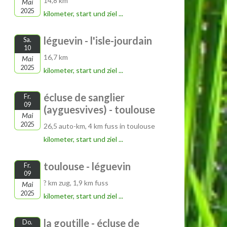
14,8 km
Mai
2025
kilometer, start und ziel ...
léguevin - l'isle-jourdain
Sa.
10
16,7 km
Mai
2025
kilometer, start und ziel ...
écluse de sanglier
Fr.
09
(ayguesvives) - toulouse
Mai
2025
26,5 auto-km, 4 km fuss in toulouse
kilometer, start und ziel ...
toulouse - léguevin
Fr.
09
? km zug, 1,9 km fuss
Mai
2025
kilometer, start und ziel ...
la goutille - écluse de
Do.