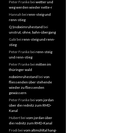
Peter Franke
bei
wetter und
weg werden wieder nette-r
Hannah
bei
renn-steig und
renn-stieg
Q1nobeimruhestand
bei
unstrut, ohne, bahn-übergang
Gabi
bei
renn-steig und renn-
stieg
Peter Franke
bei
renn-steig
und renn-stieg
Peter Franke
bei
mitten im
thüringer wald
nobeimruhestand
bei
von
fliessenden über stehende
wieder zu fliessenden
gewässern
Peter Franke
bei
vom jordan
über die rednitz zum RMD-
Kanal
Hubert
bei
vom jordan über
die rednitz zum RMD-Kanal
Frodi
bei
vom altmühltal hang-