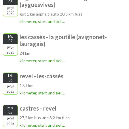
08
(ayguesvives)
Mai
2025
gut 1 km asphalt-auto 20,3 km fuss
kilometer, start und ziel ...
les cassès - la goutille (avignonet-
Mi.
07
lauragais)
Mai
2025
24 km
kilometer, start und ziel ...
revel - les-cassès
Di.
06
17,1 km
Mai
2025
kilometer, start und ziel ...
castres - revel
Mo.
05
27,2 km bus und 3,2 km fuss
Mai
2025
kilometer, start und ziel ...