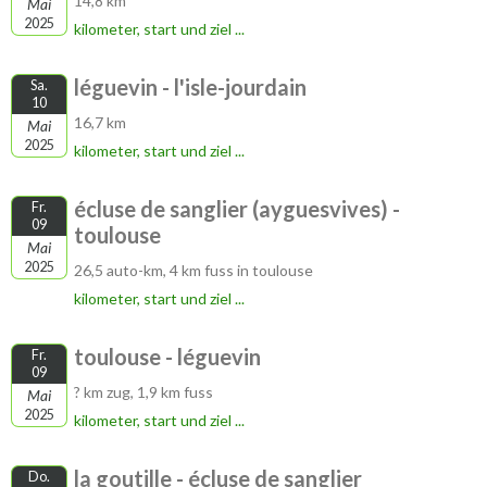
14,8 km
Mai
2025
kilometer, start und ziel ...
léguevin - l'isle-jourdain
Sa.
10
16,7 km
Mai
2025
kilometer, start und ziel ...
écluse de sanglier (ayguesvives) -
Fr.
09
toulouse
Mai
2025
26,5 auto-km, 4 km fuss in toulouse
kilometer, start und ziel ...
toulouse - léguevin
Fr.
09
? km zug, 1,9 km fuss
Mai
2025
kilometer, start und ziel ...
la goutille - écluse de sanglier
Do.