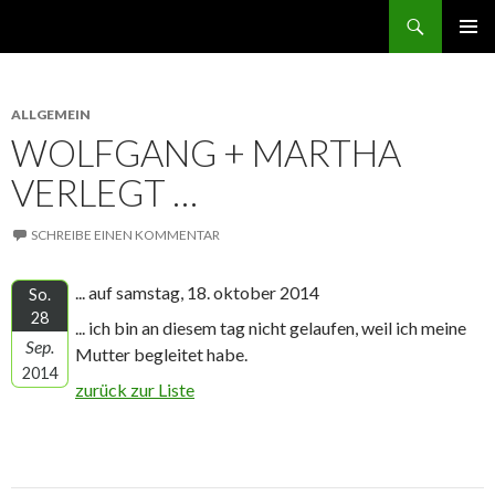
Suchen
norbert GEHT durch den ruhestand
ZUM
PRIMÄR
INHALT
MENÜ
SPRINGEN
ALLGEMEIN
WOLFGANG + MARTHA
VERLEGT …
SCHREIBE EINEN KOMMENTAR
... auf samstag, 18. oktober 2014
So.
28
... ich bin an diesem tag nicht gelaufen, weil ich meine
Sep.
Mutter begleitet habe.
2014
zurück zur Liste