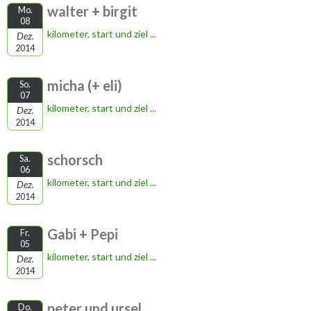
walter + birgit
Mo.
08
kilometer, start und ziel ...
Dez.
2014
micha (+ eli)
So.
07
kilometer, start und ziel ...
Dez.
2014
schorsch
Sa.
06
kilometer, start und ziel ...
Dez.
2014
Gabi + Pepi
Fr.
05
kilometer, start und ziel ...
Dez.
2014
peter und ursel
Do.