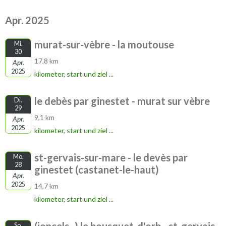
Apr. 2025
murat-sur-vèbre - la moutouse
Mi.
30
17,8 km
Apr.
2025
kilometer, start und ziel ...
le debès par ginestet - murat sur vèbre
Di.
29
9,1 km
Apr.
2025
kilometer, start und ziel ...
st-gervais-sur-mare - le devès par
Mo.
28
ginestet (castanet-le-haut)
Apr.
2025
14,7 km
kilometer, start und ziel ...
So.