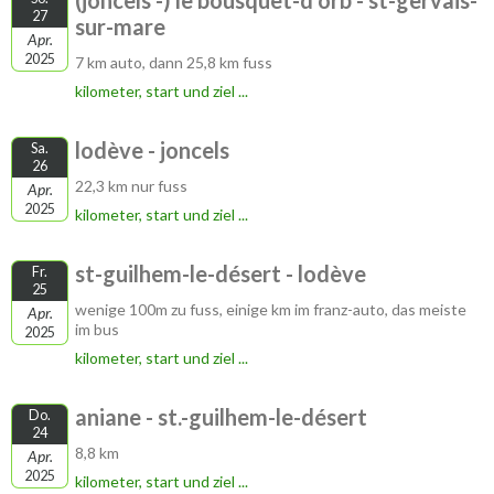
(joncels -) le bousquet-d'orb - st-gervais-
27
sur-mare
Apr.
2025
7 km auto, dann 25,8 km fuss
kilometer, start und ziel ...
lodève - joncels
Sa.
26
22,3 km nur fuss
Apr.
2025
kilometer, start und ziel ...
st-guilhem-le-désert - lodève
Fr.
25
wenige 100m zu fuss, einige km im franz-auto, das meiste
Apr.
im bus
2025
kilometer, start und ziel ...
aniane - st.-guilhem-le-désert
Do.
24
8,8 km
Apr.
2025
kilometer, start und ziel ...