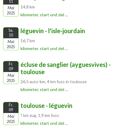
11
14,8 km
Mai
2025
kilometer, start und ziel ...
léguevin - l'isle-jourdain
Sa.
10
16,7 km
Mai
2025
kilometer, start und ziel ...
écluse de sanglier (ayguesvives) -
Fr.
09
toulouse
Mai
2025
26,5 auto-km, 4 km fuss in toulouse
kilometer, start und ziel ...
toulouse - léguevin
Fr.
09
? km zug, 1,9 km fuss
Mai
2025
kilometer, start und ziel ...