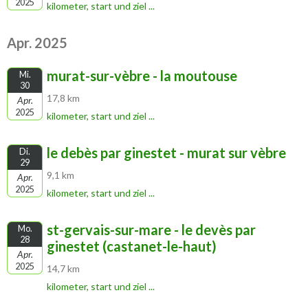
2025
kilometer, start und ziel ...
Apr. 2025
murat-sur-vèbre - la moutouse
Mi.
30
17,8 km
Apr.
2025
kilometer, start und ziel ...
le debès par ginestet - murat sur vèbre
Di.
29
9,1 km
Apr.
2025
kilometer, start und ziel ...
st-gervais-sur-mare - le devès par
Mo.
28
ginestet (castanet-le-haut)
Apr.
2025
14,7 km
kilometer, start und ziel ...