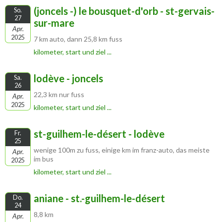
(joncels -) le bousquet-d'orb - st-gervais-
So.
27
sur-mare
Apr.
2025
7 km auto, dann 25,8 km fuss
kilometer, start und ziel ...
lodève - joncels
Sa.
26
22,3 km nur fuss
Apr.
2025
kilometer, start und ziel ...
st-guilhem-le-désert - lodève
Fr.
25
wenige 100m zu fuss, einige km im franz-auto, das meiste
Apr.
im bus
2025
kilometer, start und ziel ...
aniane - st.-guilhem-le-désert
Do.
24
8,8 km
Apr.