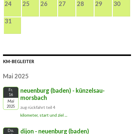
24
25
26
27
28
29
30
31
KM-BEGLEITER
Mai 2025
neuenburg (baden) - künzelsau-
Fr.
16
morsbach
Mai
2025
zug rückfahrt teil 4
kilometer, start und ziel ...
dijon - neuenburg (baden)
Do.