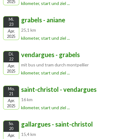
2025
kilometer, start und ziel ...
grabels - aniane
Mi.
23
25,1 km
Apr.
2025
kilometer, start und ziel ...
vendargues - grabels
Di.
22
mit bus und tram durch montpellier
Apr.
2025
kilometer, start und ziel ...
saint-christol - vendargues
Mo.
21
16 km
Apr.
2025
kilometer, start und ziel ...
gallargues - saint-christol
So.
20
15,4 km
Apr.