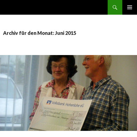
Suchen
norbert GEHT durch den ruhestand
ZUM
PRIMÄR
INHALT
MENÜ
SPRINGEN
Archiv für den Monat: Juni 2015