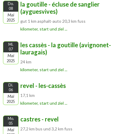
la goutille - écluse de sanglier
Do.
08
(ayguesvives)
Mai
2025
gut 1 km asphalt-auto 20,3 km fuss
kilometer, start und ziel ...
les cassès - la goutille (avignonet-
Mi.
07
lauragais)
Mai
2025
24 km
kilometer, start und ziel ...
revel - les-cassès
Di.
06
17,1 km
Mai
2025
kilometer, start und ziel ...
castres - revel
Mo.
05
27,2 km bus und 3,2 km fuss
Mai