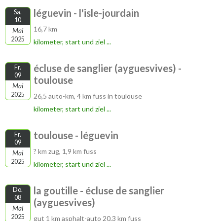
léguevin - l'isle-jourdain
Sa.
10
16,7 km
Mai
2025
kilometer, start und ziel ...
écluse de sanglier (ayguesvives) -
Fr.
09
toulouse
Mai
2025
26,5 auto-km, 4 km fuss in toulouse
kilometer, start und ziel ...
toulouse - léguevin
Fr.
09
? km zug, 1,9 km fuss
Mai
2025
kilometer, start und ziel ...
la goutille - écluse de sanglier
Do.
08
(ayguesvives)
Mai
2025
gut 1 km asphalt-auto 20,3 km fuss