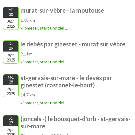
murat-sur-vèbre - la moutouse
Mi.
30
17,8 km
Apr.
2025
kilometer, start und ziel ...
le debès par ginestet - murat sur vèbre
Di.
29
9,1 km
Apr.
2025
kilometer, start und ziel ...
st-gervais-sur-mare - le devès par
Mo.
28
ginestet (castanet-le-haut)
Apr.
2025
14,7 km
kilometer, start und ziel ...
(joncels -) le bousquet-d'orb - st-gervais-
So.
27
sur-mare
Apr.
2025