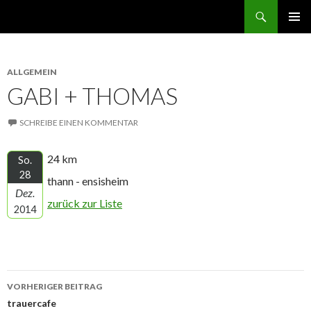
Suchen
norbert GEHT durch den ruhestand
ZUM
PRIMÄR
INHALT
MENÜ
SPRINGEN
ALLGEMEIN
GABI + THOMAS
SCHREIBE EINEN KOMMENTAR
24 km
So.
28
thann - ensisheim
Dez.
zurück zur Liste
2014
Beitrags-
VORHERIGER BEITRAG
Navigation
trauercafe