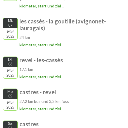
kilometer, start und ziel ...
les cassès - la goutille (avignonet-
Mi.
07
lauragais)
Mai
2025
24 km
kilometer, start und ziel ...
revel - les-cassès
Di.
06
17,1 km
Mai
2025
kilometer, start und ziel ...
castres - revel
Mo.
05
27,2 km bus und 3,2 km fuss
Mai
2025
kilometer, start und ziel ...
castres
So.