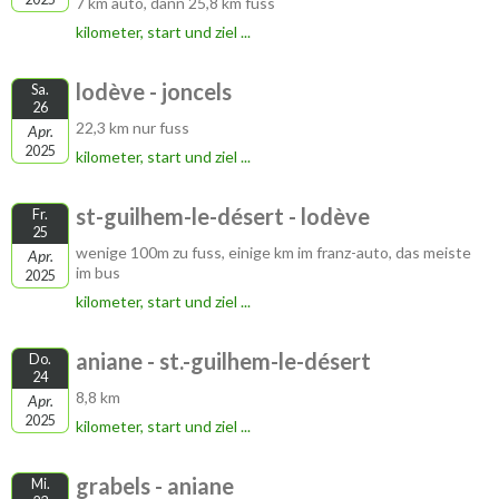
7 km auto, dann 25,8 km fuss
kilometer, start und ziel ...
lodève - joncels
Sa.
26
22,3 km nur fuss
Apr.
2025
kilometer, start und ziel ...
st-guilhem-le-désert - lodève
Fr.
25
wenige 100m zu fuss, einige km im franz-auto, das meiste
Apr.
im bus
2025
kilometer, start und ziel ...
aniane - st.-guilhem-le-désert
Do.
24
8,8 km
Apr.
2025
kilometer, start und ziel ...
grabels - aniane
Mi.