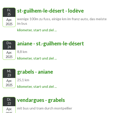
st-guilhem-le-désert - lodève
Fr.
25
wenige 100m zu fuss, einige km im franz-auto, das meiste
Apr.
im bus
2025
kilometer, start und ziel ...
aniane - st.-guilhem-le-désert
Do.
24
8,8 km
Apr.
2025
kilometer, start und ziel ...
grabels - aniane
Mi.
23
25,1 km
Apr.
2025
kilometer, start und ziel ...
vendargues - grabels
Di.
22
mit bus und tram durch montpellier
Apr.