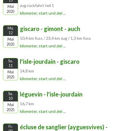
13
zug rückfahrt teil 1
Mai
2025
kilometer, start und ziel ...
giscaro - gimont - auch
Mo.
12
10,4 km fuss / 23,4 km zug / 1,3 km fuss
Mai
2025
kilometer, start und ziel ...
l'isle-jourdain - giscaro
So.
11
14,8 km
Mai
2025
kilometer, start und ziel ...
léguevin - l'isle-jourdain
Sa.
10
16,7 km
Mai
2025
kilometer, start und ziel ...
écluse de sanglier (ayguesvives) -
Fr.