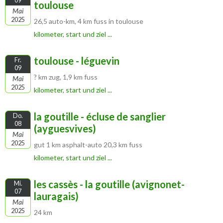
09
toulouse
Mai
2025
26,5 auto-km, 4 km fuss in toulouse
kilometer, start und ziel ...
toulouse - léguevin
Fr.
09
? km zug, 1,9 km fuss
Mai
2025
kilometer, start und ziel ...
la goutille - écluse de sanglier
Do.
08
(ayguesvives)
Mai
2025
gut 1 km asphalt-auto 20,3 km fuss
kilometer, start und ziel ...
les cassès - la goutille (avignonet-
Mi.
07
lauragais)
Mai
2025
24 km