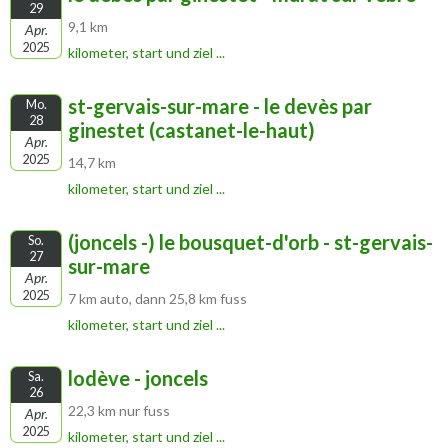
29
9,1 km
Apr.
2025
kilometer, start und ziel ...
st-gervais-sur-mare - le devès par
Mo.
28
ginestet (castanet-le-haut)
Apr.
2025
14,7 km
kilometer, start und ziel ...
(joncels -) le bousquet-d'orb - st-gervais-
So.
27
sur-mare
Apr.
2025
7 km auto, dann 25,8 km fuss
kilometer, start und ziel ...
lodève - joncels
Sa.
26
22,3 km nur fuss
Apr.
2025
kilometer, start und ziel ...