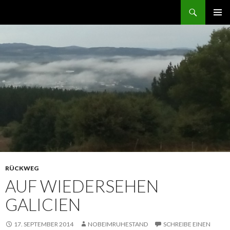
Suchen
norbert GEHT durch den ruhestand
ZUM
PRIMÄR
INHALT
MENÜ
SPRINGEN
RÜCKWEG
AUF WIEDERSEHEN
GALICIEN
17. SEPTEMBER 2014
NOBEIMRUHESTAND
SCHREIBE EINEN