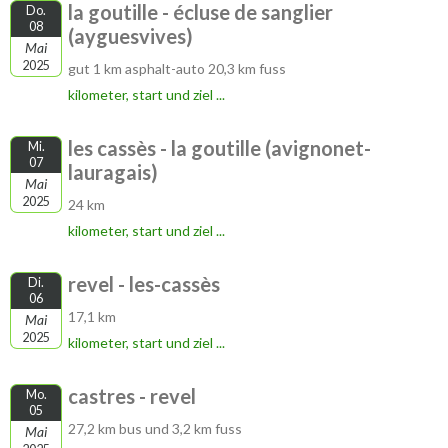
la goutille - écluse de sanglier
Do.
08
(ayguesvives)
Mai
2025
gut 1 km asphalt-auto 20,3 km fuss
kilometer, start und ziel ...
les cassès - la goutille (avignonet-
Mi.
07
lauragais)
Mai
2025
24 km
kilometer, start und ziel ...
revel - les-cassès
Di.
06
17,1 km
Mai
2025
kilometer, start und ziel ...
castres - revel
Mo.
05
27,2 km bus und 3,2 km fuss
Mai