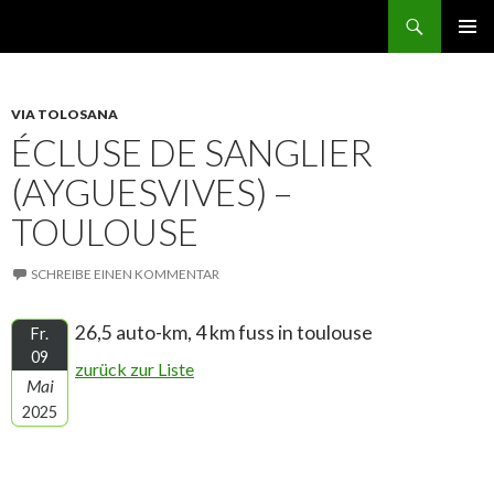
Suchen
norbert GEHT durch den ruhestand
ZUM
PRIMÄR
INHALT
MENÜ
SPRINGEN
VIA TOLOSANA
ÉCLUSE DE SANGLIER
(AYGUESVIVES) –
TOULOUSE
SCHREIBE EINEN KOMMENTAR
26,5 auto-km, 4 km fuss in toulouse
Fr.
09
zurück zur Liste
Mai
2025