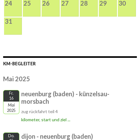
24
25
26
27
28
29
30
31
KM-BEGLEITER
Mai 2025
neuenburg (baden) - künzelsau-
Fr.
16
morsbach
Mai
2025
zug rückfahrt teil 4
kilometer, start und ziel ...
dijon - neuenburg (baden)
Do.