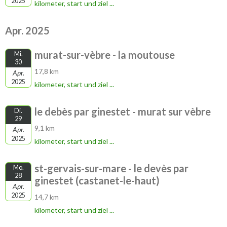
2025
kilometer, start und ziel ...
Apr. 2025
murat-sur-vèbre - la moutouse
Mi.
30
17,8 km
Apr.
2025
kilometer, start und ziel ...
le debès par ginestet - murat sur vèbre
Di.
29
9,1 km
Apr.
2025
kilometer, start und ziel ...
st-gervais-sur-mare - le devès par
Mo.
28
ginestet (castanet-le-haut)
Apr.
2025
14,7 km
kilometer, start und ziel ...