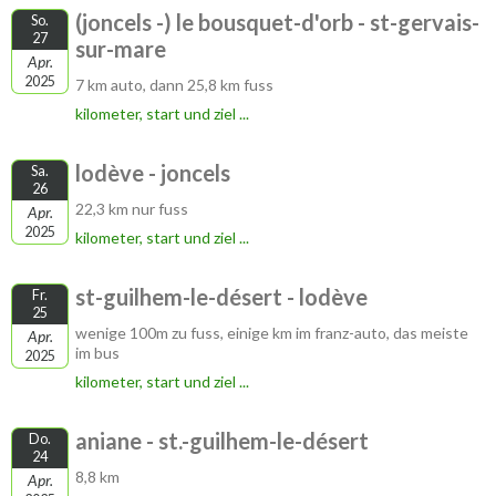
(joncels -) le bousquet-d'orb - st-gervais-
So.
27
sur-mare
Apr.
2025
7 km auto, dann 25,8 km fuss
kilometer, start und ziel ...
lodève - joncels
Sa.
26
22,3 km nur fuss
Apr.
2025
kilometer, start und ziel ...
st-guilhem-le-désert - lodève
Fr.
25
wenige 100m zu fuss, einige km im franz-auto, das meiste
Apr.
im bus
2025
kilometer, start und ziel ...
aniane - st.-guilhem-le-désert
Do.
24
8,8 km
Apr.