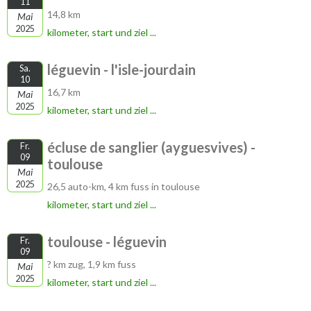
11
14,8 km
Mai
2025
kilometer, start und ziel ...
léguevin - l'isle-jourdain
Sa.
10
16,7 km
Mai
2025
kilometer, start und ziel ...
écluse de sanglier (ayguesvives) -
Fr.
09
toulouse
Mai
2025
26,5 auto-km, 4 km fuss in toulouse
kilometer, start und ziel ...
toulouse - léguevin
Fr.
09
? km zug, 1,9 km fuss
Mai
2025
kilometer, start und ziel ...