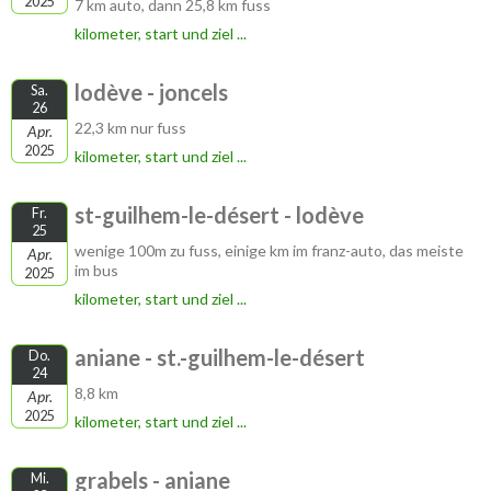
2025
7 km auto, dann 25,8 km fuss
kilometer, start und ziel ...
lodève - joncels
Sa.
26
22,3 km nur fuss
Apr.
2025
kilometer, start und ziel ...
st-guilhem-le-désert - lodève
Fr.
25
wenige 100m zu fuss, einige km im franz-auto, das meiste
Apr.
im bus
2025
kilometer, start und ziel ...
aniane - st.-guilhem-le-désert
Do.
24
8,8 km
Apr.
2025
kilometer, start und ziel ...
grabels - aniane
Mi.