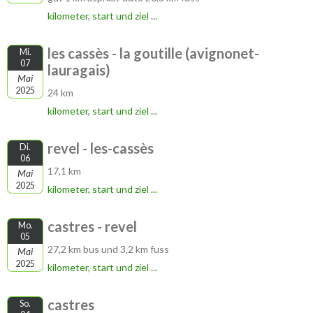
kilometer, start und ziel ...
les cassès - la goutille (avignonet-
Mi.
07
lauragais)
Mai
2025
24 km
kilometer, start und ziel ...
revel - les-cassès
Di.
06
17,1 km
Mai
2025
kilometer, start und ziel ...
castres - revel
Mo.
05
27,2 km bus und 3,2 km fuss
Mai
2025
kilometer, start und ziel ...
castres
So.