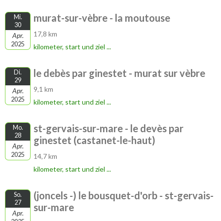
murat-sur-vèbre - la moutouse
Mi.
30
17,8 km
Apr.
2025
kilometer, start und ziel ...
le debès par ginestet - murat sur vèbre
Di.
29
9,1 km
Apr.
2025
kilometer, start und ziel ...
st-gervais-sur-mare - le devès par
Mo.
28
ginestet (castanet-le-haut)
Apr.
2025
14,7 km
kilometer, start und ziel ...
(joncels -) le bousquet-d'orb - st-gervais-
So.
27
sur-mare
Apr.