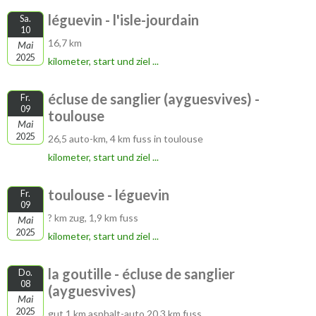
léguevin - l'isle-jourdain
Sa.
10
16,7 km
Mai
2025
kilometer, start und ziel ...
écluse de sanglier (ayguesvives) -
Fr.
09
toulouse
Mai
2025
26,5 auto-km, 4 km fuss in toulouse
kilometer, start und ziel ...
toulouse - léguevin
Fr.
09
? km zug, 1,9 km fuss
Mai
2025
kilometer, start und ziel ...
la goutille - écluse de sanglier
Do.
08
(ayguesvives)
Mai
2025
gut 1 km asphalt-auto 20,3 km fuss