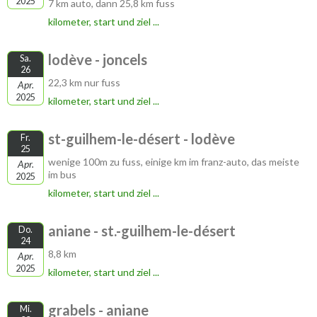
2025
7 km auto, dann 25,8 km fuss
kilometer, start und ziel ...
lodève - joncels
Sa.
26
22,3 km nur fuss
Apr.
2025
kilometer, start und ziel ...
st-guilhem-le-désert - lodève
Fr.
25
wenige 100m zu fuss, einige km im franz-auto, das meiste
Apr.
im bus
2025
kilometer, start und ziel ...
aniane - st.-guilhem-le-désert
Do.
24
8,8 km
Apr.
2025
kilometer, start und ziel ...
grabels - aniane
Mi.