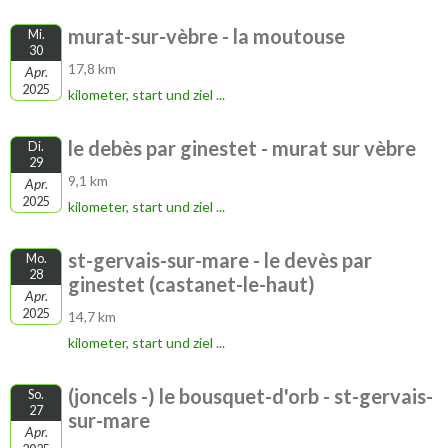
murat-sur-vèbre - la moutouse
Mi.
30
17,8 km
Apr.
2025
kilometer, start und ziel ...
le debès par ginestet - murat sur vèbre
Di.
29
9,1 km
Apr.
2025
kilometer, start und ziel ...
st-gervais-sur-mare - le devès par
Mo.
28
ginestet (castanet-le-haut)
Apr.
2025
14,7 km
kilometer, start und ziel ...
(joncels -) le bousquet-d'orb - st-gervais-
So.
27
sur-mare
Apr.