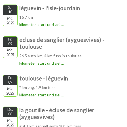
léguevin - l'isle-jourdain
Sa.
10
16,7 km
Mai
2025
kilometer, start und ziel ...
écluse de sanglier (ayguesvives) -
Fr.
09
toulouse
Mai
2025
26,5 auto-km, 4 km fuss in toulouse
kilometer, start und ziel ...
toulouse - léguevin
Fr.
09
? km zug, 1,9 km fuss
Mai
2025
kilometer, start und ziel ...
la goutille - écluse de sanglier
Do.
08
(ayguesvives)
Mai
2025
gut 1 km asphalt-auto 20,3 km fuss