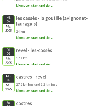
kilometer, start und ziel ...
les cassès - la goutille (avignonet-
Mi.
07
lauragais)
Mai
2025
24 km
kilometer, start und ziel ...
revel - les-cassès
Di.
06
17,1 km
Mai
2025
kilometer, start und ziel ...
castres - revel
Mo.
05
27,2 km bus und 3,2 km fuss
Mai
2025
kilometer, start und ziel ...
castres
So.