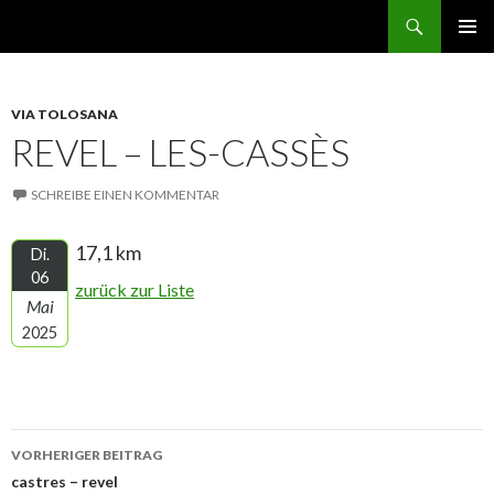
Suchen
norbert GEHT durch den ruhestand
ZUM
PRIMÄR
INHALT
MENÜ
SPRINGEN
VIA TOLOSANA
REVEL – LES-CASSÈS
SCHREIBE EINEN KOMMENTAR
17,1 km
Di.
06
zurück zur Liste
Mai
2025
Beitrags-
VORHERIGER BEITRAG
Navigation
castres – revel