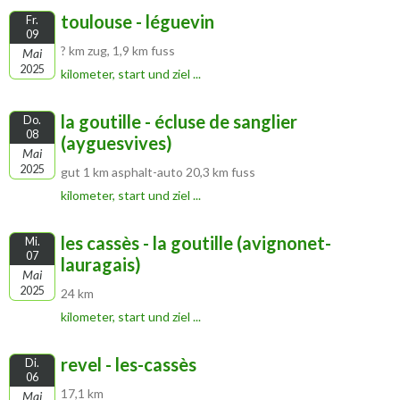
toulouse - léguevin
Fr.
09
? km zug, 1,9 km fuss
Mai
2025
kilometer, start und ziel ...
la goutille - écluse de sanglier
Do.
08
(ayguesvives)
Mai
2025
gut 1 km asphalt-auto 20,3 km fuss
kilometer, start und ziel ...
les cassès - la goutille (avignonet-
Mi.
07
lauragais)
Mai
2025
24 km
kilometer, start und ziel ...
revel - les-cassès
Di.
06
17,1 km
Mai