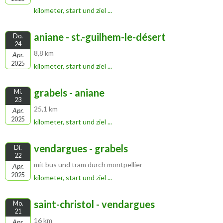
kilometer, start und ziel ...
aniane - st.-guilhem-le-désert
Do.
24
8,8 km
Apr.
2025
kilometer, start und ziel ...
grabels - aniane
Mi.
23
25,1 km
Apr.
2025
kilometer, start und ziel ...
vendargues - grabels
Di.
22
mit bus und tram durch montpellier
Apr.
2025
kilometer, start und ziel ...
saint-christol - vendargues
Mo.
21
16 km
Apr.