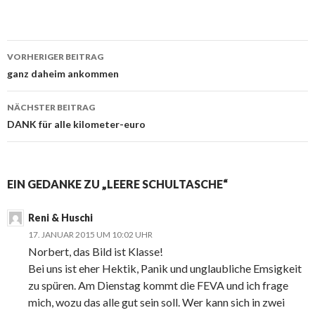
Beitrags-
VORHERIGER BEITRAG
Navigation
ganz daheim ankommen
NÄCHSTER BEITRAG
DANK für alle kilometer-euro
EIN GEDANKE ZU „LEERE SCHULTASCHE“
Reni & Huschi
17. JANUAR 2015 UM 10:02 UHR
Norbert, das Bild ist Klasse!
Bei uns ist eher Hektik, Panik und unglaubliche Emsigkeit
zu spüren. Am Dienstag kommt die FEVA und ich frage
mich, wozu das alle gut sein soll. Wer kann sich in zwei