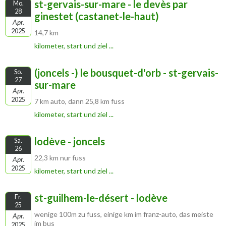
st-gervais-sur-mare - le devès par
Mo.
28
ginestet (castanet-le-haut)
Apr.
2025
14,7 km
kilometer, start und ziel ...
(joncels -) le bousquet-d'orb - st-gervais-
So.
27
sur-mare
Apr.
2025
7 km auto, dann 25,8 km fuss
kilometer, start und ziel ...
lodève - joncels
Sa.
26
22,3 km nur fuss
Apr.
2025
kilometer, start und ziel ...
st-guilhem-le-désert - lodève
Fr.
25
wenige 100m zu fuss, einige km im franz-auto, das meiste
Apr.
im bus
2025