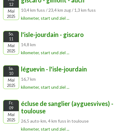
giscaro - gimont - auch
12
10,4 km fuss / 23,4 km zug / 1,3 km fuss
Mai
2025
kilometer, start und ziel ...
l'isle-jourdain - giscaro
So.
11
14,8 km
Mai
2025
kilometer, start und ziel ...
léguevin - l'isle-jourdain
Sa.
10
16,7 km
Mai
2025
kilometer, start und ziel ...
écluse de sanglier (ayguesvives) -
Fr.
09
toulouse
Mai
2025
26,5 auto-km, 4 km fuss in toulouse
kilometer, start und ziel ...