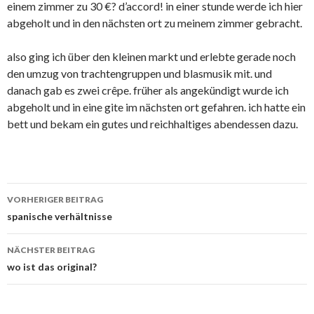
einem zimmer zu 30 €? d’accord! in einer stunde werde ich hier
abgeholt und in den nächsten ort zu meinem zimmer gebracht.
also ging ich über den kleinen markt und erlebte gerade noch
den umzug von trachtengruppen und blasmusik mit. und
danach gab es zwei crêpe. früher als angekündigt wurde ich
abgeholt und in eine gite im nächsten ort gefahren. ich hatte ein
bett und bekam ein gutes und reichhaltiges abendessen dazu.
Beitrags-
VORHERIGER BEITRAG
Navigation
spanische verhältnisse
NÄCHSTER BEITRAG
wo ist das original?