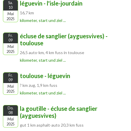
léguevin - l'isle-jourdain
Sa.
10
16,7 km
Mai
2025
kilometer, start und ziel ...
écluse de sanglier (ayguesvives) -
Fr.
09
toulouse
Mai
2025
26,5 auto-km, 4 km fuss in toulouse
kilometer, start und ziel ...
toulouse - léguevin
Fr.
09
? km zug, 1,9 km fuss
Mai
2025
kilometer, start und ziel ...
la goutille - écluse de sanglier
Do.
08
(ayguesvives)
Mai
2025
gut 1 km asphalt-auto 20,3 km fuss