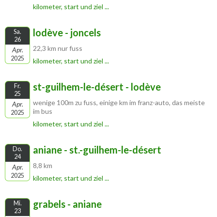
kilometer, start und ziel ...
lodève - joncels
Sa.
26
22,3 km nur fuss
Apr.
2025
kilometer, start und ziel ...
st-guilhem-le-désert - lodève
Fr.
25
wenige 100m zu fuss, einige km im franz-auto, das meiste
Apr.
im bus
2025
kilometer, start und ziel ...
aniane - st.-guilhem-le-désert
Do.
24
8,8 km
Apr.
2025
kilometer, start und ziel ...
grabels - aniane
Mi.
23