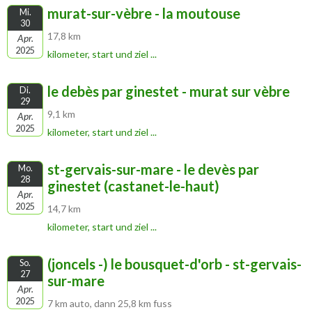
murat-sur-vèbre - la moutouse
Mi.
30
17,8 km
Apr.
2025
kilometer, start und ziel ...
le debès par ginestet - murat sur vèbre
Di.
29
9,1 km
Apr.
2025
kilometer, start und ziel ...
st-gervais-sur-mare - le devès par
Mo.
28
ginestet (castanet-le-haut)
Apr.
2025
14,7 km
kilometer, start und ziel ...
(joncels -) le bousquet-d'orb - st-gervais-
So.
27
sur-mare
Apr.
2025
7 km auto, dann 25,8 km fuss