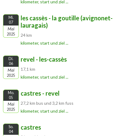
kilometer, start und ziel ...
les cassès - la goutille (avignonet-
Mi.
07
lauragais)
Mai
2025
24 km
kilometer, start und ziel ...
revel - les-cassès
Di.
06
17,1 km
Mai
2025
kilometer, start und ziel ...
castres - revel
Mo.
05
27,2 km bus und 3,2 km fuss
Mai
2025
kilometer, start und ziel ...
castres
So.
04