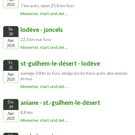
2025
7 km auto, dann 25,8 km fuss
kilometer, start und ziel ...
lodève - joncels
Sa.
26
22,3 km nur fuss
Apr.
2025
kilometer, start und ziel ...
st-guilhem-le-désert - lodève
Fr.
25
wenige 100m zu fuss, einige km im franz-auto, das meiste
Apr.
im bus
2025
kilometer, start und ziel ...
aniane - st.-guilhem-le-désert
Do.
24
8,8 km
Apr.
2025
kilometer, start und ziel ...