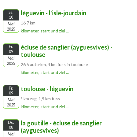
léguevin - l'isle-jourdain
Sa.
10
16,7 km
Mai
2025
kilometer, start und ziel ...
écluse de sanglier (ayguesvives) -
Fr.
09
toulouse
Mai
2025
26,5 auto-km, 4 km fuss in toulouse
kilometer, start und ziel ...
toulouse - léguevin
Fr.
09
? km zug, 1,9 km fuss
Mai
2025
kilometer, start und ziel ...
la goutille - écluse de sanglier
Do.
08
(ayguesvives)
Mai