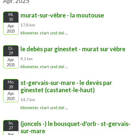
Apr. 2025
murat-sur-vèbre - la moutouse
Mi.
30
17,8 km
Apr.
2025
kilometer, start und ziel ...
le debès par ginestet - murat sur vèbre
Di.
29
9,1 km
Apr.
2025
kilometer, start und ziel ...
st-gervais-sur-mare - le devès par
Mo.
28
ginestet (castanet-le-haut)
Apr.
2025
14,7 km
kilometer, start und ziel ...
(joncels -) le bousquet-d'orb - st-gervais-
So.
27
sur-mare
Apr.