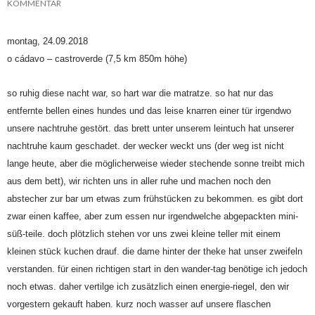
KOMMENTAR
montag, 24.09.2018
o cádavo – castroverde (7,5 km 850m höhe)
so ruhig diese nacht war, so hart war die matratze. so hat nur das
entfernte bellen eines hundes und das leise knarren einer tür irgendwo
unsere nachtruhe gestört. das brett unter unserem leintuch hat unserer
nachtruhe kaum geschadet. der wecker weckt uns (der weg ist nicht
lange heute, aber die möglicherweise wieder stechende sonne treibt mich
aus dem bett), wir richten uns in aller ruhe und machen noch den
abstecher zur bar um etwas zum frühstücken zu bekommen. es gibt dort
zwar einen kaffee, aber zum essen nur irgendwelche abgepackten mini-
süß-teile. doch plötzlich stehen vor uns zwei kleine teller mit einem
kleinen stück kuchen drauf. die dame hinter der theke hat unser zweifeln
verstanden. für einen richtigen start in den wander-tag benötige ich jedoch
noch etwas. daher vertilge ich zusätzlich einen energie-riegel, den wir
vorgestern gekauft haben. kurz noch wasser auf unsere flaschen