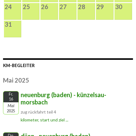
24
25
26
27
28
29
30
31
KM-BEGLEITER
Mai 2025
neuenburg (baden) - künzelsau-
Fr.
16
morsbach
Mai
2025
zug rückfahrt teil 4
kilometer, start und ziel ...
Do.