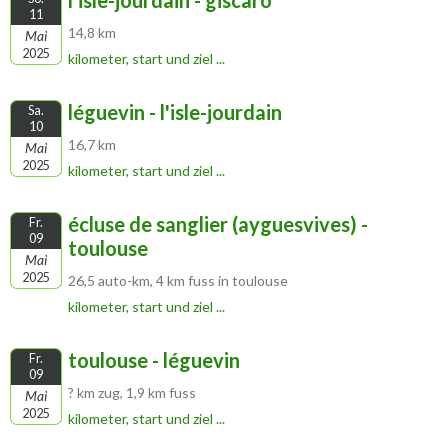
l'isle-jourdain - giscaro
11
14,8 km
Mai
2025
kilometer, start und ziel ...
léguevin - l'isle-jourdain
Sa.
10
16,7 km
Mai
2025
kilometer, start und ziel ...
écluse de sanglier (ayguesvives) -
Fr.
09
toulouse
Mai
2025
26,5 auto-km, 4 km fuss in toulouse
kilometer, start und ziel ...
toulouse - léguevin
Fr.
09
? km zug, 1,9 km fuss
Mai
2025
kilometer, start und ziel ...