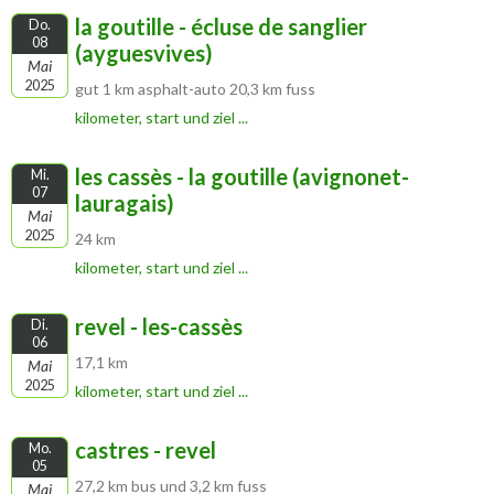
la goutille - écluse de sanglier
Do.
08
(ayguesvives)
Mai
2025
gut 1 km asphalt-auto 20,3 km fuss
kilometer, start und ziel ...
les cassès - la goutille (avignonet-
Mi.
07
lauragais)
Mai
2025
24 km
kilometer, start und ziel ...
revel - les-cassès
Di.
06
17,1 km
Mai
2025
kilometer, start und ziel ...
castres - revel
Mo.
05
27,2 km bus und 3,2 km fuss
Mai