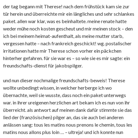
der tag begann mit Therese! nach dem frühstück kam sie zur
tür herein und überreichte mir ein längliches und sehr schlankes
paket. allen war klar, was es beinhaltete. meine renate hatte
weder mühe noch kosten gescheut und mir meinen stock – den
ich bei meinem heimat-aufenthalt, als meine mutter starb,
vergessen hatte – nach frankreich geschickt! wg. postalischer
irritationen hatte mir Therese schon vorher ein päckchen
hinterher gefahren. für sie war es – so wie sie es mir sagte: ein
freundschafts-dienst für jakobspilger.
und nun dieser nochmalige freundschafts-beweis! Therese
wollte unbedingt wissen, in welcher herberge ich wo
übernachte, weil sie wusste, dass noch ein paket unterwegs
war. in ihrer ureigenen herzlichen art bekam ich es nun von ihr
überreicht. als antwort auf meinen dank dafür stimmte sie das
lied der (französischen) pilger an, das sie auch bei anderen
anlässen sang: tous les matins nous prenons le chemin, tous les
matins nous allons plus loin … – ultreja! und ich konnte nun