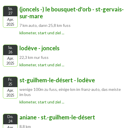
(joncels -) le bousquet-d'orb - st-gervais-
So.
27
sur-mare
Apr.
2025
7 km auto, dann 25,8 km fuss
kilometer, start und ziel ...
lodève - joncels
Sa.
26
22,3 km nur fuss
Apr.
2025
kilometer, start und ziel ...
st-guilhem-le-désert - lodève
Fr.
25
wenige 100m zu fuss, einige km im franz-auto, das meiste
Apr.
im bus
2025
kilometer, start und ziel ...
aniane - st.-guilhem-le-désert
Do.
24
8,8 km
Apr.