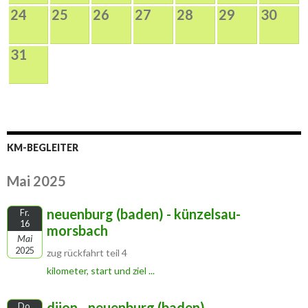
24
25
26
27
28
29
30
31
KM-BEGLEITER
Mai 2025
neuenburg (baden) - künzelsau-
Fr.
16
morsbach
Mai
2025
zug rückfahrt teil 4
kilometer, start und ziel ...
dijon - neuenburg (baden)
Do.