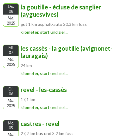
la goutille - écluse de sanglier
Do.
08
(ayguesvives)
Mai
2025
gut 1 km asphalt-auto 20,3 km fuss
kilometer, start und ziel ...
les cassès - la goutille (avignonet-
Mi.
07
lauragais)
Mai
2025
24 km
kilometer, start und ziel ...
revel - les-cassès
Di.
06
17,1 km
Mai
2025
kilometer, start und ziel ...
castres - revel
Mo.
05
27,2 km bus und 3,2 km fuss
Mai