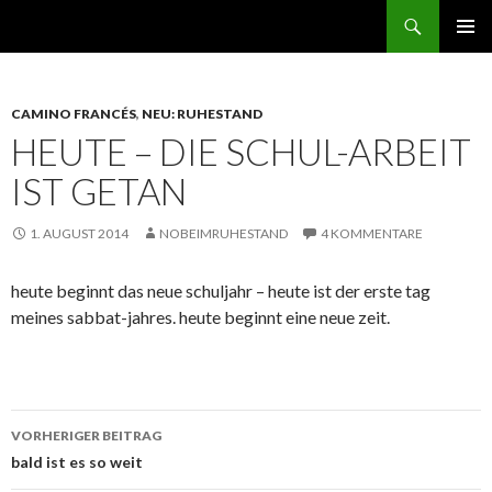
Suchen
norbert GEHT durch den ruhestand
ZUM
PRIMÄR
INHALT
MENÜ
SPRINGEN
CAMINO FRANCÉS
,
NEU: RUHESTAND
HEUTE – DIE SCHUL-ARBEIT
IST GETAN
1. AUGUST 2014
NOBEIMRUHESTAND
4 KOMMENTARE
heute beginnt das neue schuljahr – heute ist der erste tag
meines sabbat-jahres. heute beginnt eine neue zeit.
Beitrags-
VORHERIGER BEITRAG
Navigation
bald ist es so weit