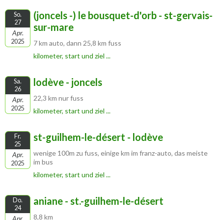
(joncels -) le bousquet-d'orb - st-gervais-
So.
27
sur-mare
Apr.
2025
7 km auto, dann 25,8 km fuss
kilometer, start und ziel ...
lodève - joncels
Sa.
26
22,3 km nur fuss
Apr.
2025
kilometer, start und ziel ...
st-guilhem-le-désert - lodève
Fr.
25
wenige 100m zu fuss, einige km im franz-auto, das meiste
Apr.
im bus
2025
kilometer, start und ziel ...
aniane - st.-guilhem-le-désert
Do.
24
8,8 km
Apr.