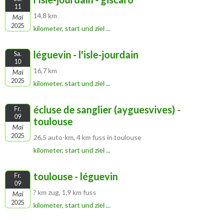
11
14,8 km
Mai
2025
kilometer, start und ziel ...
léguevin - l'isle-jourdain
Sa.
10
16,7 km
Mai
2025
kilometer, start und ziel ...
écluse de sanglier (ayguesvives) -
Fr.
09
toulouse
Mai
2025
26,5 auto-km, 4 km fuss in toulouse
kilometer, start und ziel ...
toulouse - léguevin
Fr.
09
? km zug, 1,9 km fuss
Mai
2025
kilometer, start und ziel ...